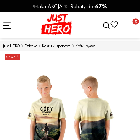
✨taka AKCJA ✨ Rabaty do
-67%
Otwórz wyszukiwa
Produk
just HERO
Dziecko
Koszulki sportowe
Krótki rękaw
Etykiety
OKAZJA