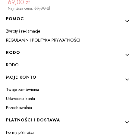
69,00 zł
Cena promocyjna
59,00 zł
Najniższa cena:
Linki w stopce
POMOC
Zwroty i reklamacje
REGULAMIN I POLITYKA PRYWATNOŚCI
RODO
RODO
ZOBACZ PRODUKT
MOJE KONTO
Twoje zamówienia
Ustawienia konta
Przechowalnia
PŁATNOŚCI I DOSTAWA
Formy płatności