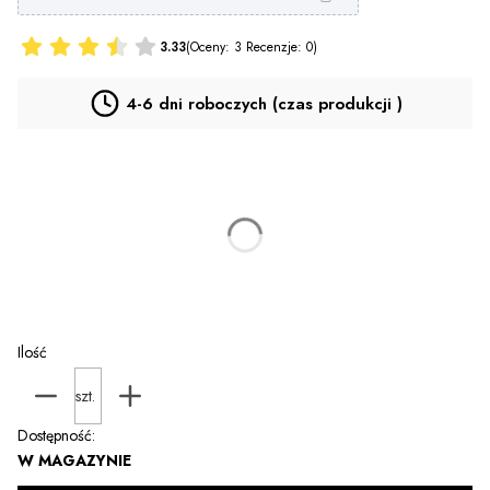
3.33
(Oceny: 3 Recenzje: 0)
4-6 dni roboczych (czas produkcji )
*
KIDS
Wybierz
PERSONALIZACJA nie dotyczy legginsów
(+19,00 zł)
Opcjonalne
Ilość
szt.
Dostępność:
W MAGAZYNIE