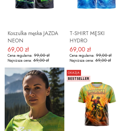
ZOBACZ PRODUKT
ZOBACZ PRODUKT
Koszulka męska JAZDA
T-SHIRT MĘSKI
NEON
HYDRO
69,00 zł
69,00 zł
Cena promocyjna
Cena promocyjna
99,00 zł
99,00 zł
Cena regularna:
Cena regularna:
69,00 zł
69,00 zł
Najniższa cena:
Najniższa cena:
OKAZJA
BESTSELLER
ZOBACZ PRODUKT
ZOBACZ PRODUKT