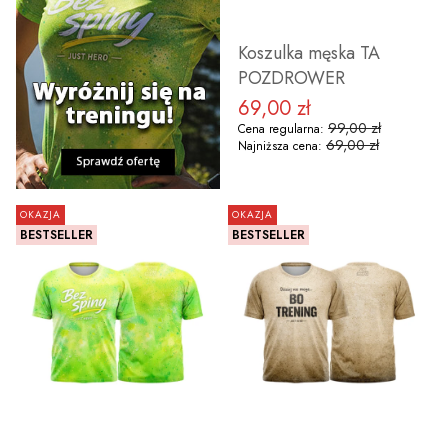
Koszulka męska TA
POZDROWER
69,00 zł
Cena promocyjna
99,00 zł
Cena regularna:
69,00 zł
Najniższa cena:
OKAZJA
OKAZJA
BESTSELLER
BESTSELLER
ZOBACZ PRODUKT