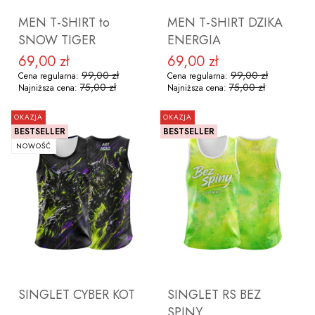
MEN T-SHIRT to
MEN T-SHIRT DZIKA
SNOW TIGER
ENERGIA
69,00 zł
69,00 zł
Cena promocyjna
Cena promocyjna
99,00 zł
99,00 zł
Cena regularna:
Cena regularna:
75,00 zł
75,00 zł
Najniższa cena:
Najniższa cena:
OKAZJA
OKAZJA
BESTSELLER
BESTSELLER
NOWOŚĆ
ZOBACZ PRODUKT
ZOBACZ PRODUKT
SINGLET CYBER KOT
SINGLET RS BEZ
SPINY