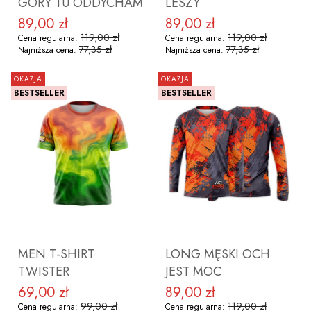
GÓRY TU ODDYCHAM
LESZY
89,00 zł
89,00 zł
Cena promocyjna
Cena promocyjna
119,00 zł
119,00 zł
Cena regularna:
Cena regularna:
77,35 zł
77,35 zł
Najniższa cena:
Najniższa cena:
OKAZJA
OKAZJA
BESTSELLER
BESTSELLER
ZOBACZ PRODUKT
ZOBACZ PRODUKT
MEN T-SHIRT
LONG MĘSKI OCH
TWISTER
JEST MOC
69,00 zł
89,00 zł
Cena promocyjna
Cena promocyjna
99,00 zł
119,00 zł
Cena regularna:
Cena regularna: