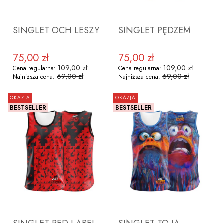
SINGLET OCH LESZY
SINGLET PĘDZEM
75,00 zł
75,00 zł
Cena promocyjna
Cena promocyjna
109,00 zł
109,00 zł
Cena regularna:
Cena regularna:
69,00 zł
69,00 zł
Najniższa cena:
Najniższa cena:
OKAZJA
OKAZJA
BESTSELLER
BESTSELLER
ZOBACZ PRODUKT
ZOBACZ PRODUKT