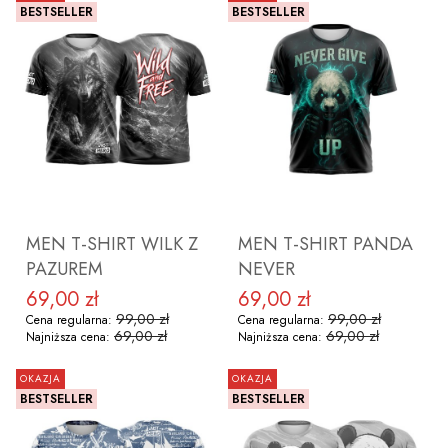
BESTSELLER
BESTSELLER
ZOBACZ PRODUKT
ZOBACZ PRODUKT
MEN T-SHIRT WILK Z
MEN T-SHIRT PANDA
PAZUREM
NEVER
69,00 zł
69,00 zł
Cena promocyjna
Cena promocyjna
99,00 zł
99,00 zł
Cena regularna:
Cena regularna:
69,00 zł
69,00 zł
Najniższa cena:
Najniższa cena:
OKAZJA
OKAZJA
BESTSELLER
BESTSELLER