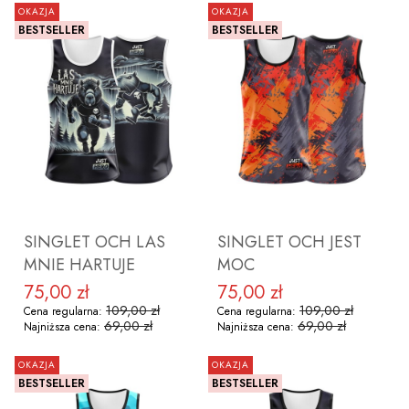
OKAZJA
OKAZJA
BESTSELLER
BESTSELLER
ZOBACZ PRODUKT
ZOBACZ PRODUKT
SINGLET OCH LAS
SINGLET OCH JEST
MNIE HARTUJE
MOC
75,00 zł
75,00 zł
Cena promocyjna
Cena promocyjna
109,00 zł
109,00 zł
Cena regularna:
Cena regularna:
69,00 zł
69,00 zł
Najniższa cena:
Najniższa cena:
OKAZJA
OKAZJA
BESTSELLER
BESTSELLER