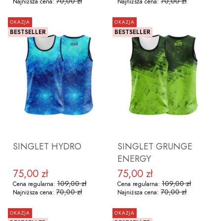
70,00 zł
70,00 zł
Najniższa cena:
Najniższa cena:
OKAZJA
OKAZJA
BESTSELLER
BESTSELLER
ZOBACZ PRODUKT
ZOBACZ PRODUKT
SINGLET HYDRO
SINGLET GRUNGE
ENERGY
75,00 zł
75,00 zł
Cena promocyjna
Cena promocyjna
109,00 zł
109,00 zł
Cena regularna:
Cena regularna:
70,00 zł
70,00 zł
Najniższa cena:
Najniższa cena:
OKAZJA
OKAZJA