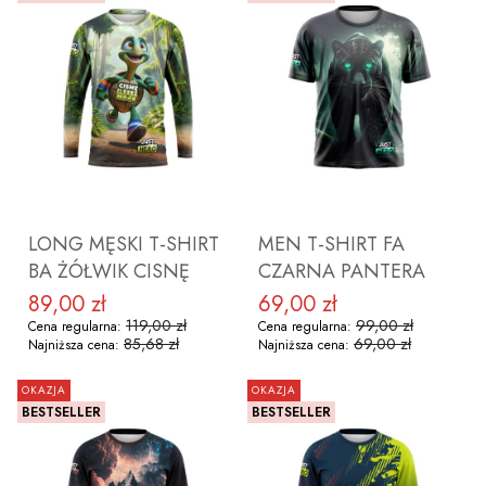
ZOBACZ PRODUKT
ZOBACZ PRODUKT
LONG MĘSKI T-SHIRT
MEN T-SHIRT FA
BA ŻÓŁWIK CISNĘ
CZARNA PANTERA
89,00 zł
69,00 zł
Cena promocyjna
Cena promocyjna
119,00 zł
99,00 zł
Cena regularna:
Cena regularna:
85,68 zł
69,00 zł
Najniższa cena:
Najniższa cena:
OKAZJA
OKAZJA
BESTSELLER
BESTSELLER