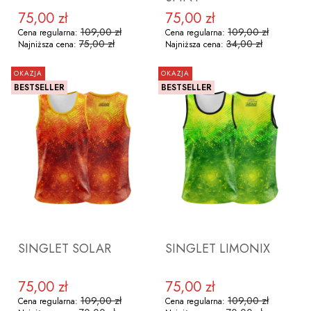
75,00 zł
75,00 zł
Cena promocyjna
Cena promocyjna
109,00 zł
109,00 zł
Cena regularna:
Cena regularna:
75,00 zł
34,00 zł
Najniższa cena:
Najniższa cena:
OKAZJA
OKAZJA
BESTSELLER
BESTSELLER
ZOBACZ PRODUKT
ZOBACZ PRODUKT
SINGLET SOLAR
SINGLET LIMONIX
75,00 zł
75,00 zł
Cena promocyjna
Cena promocyjna
109,00 zł
109,00 zł
Cena regularna:
Cena regularna: