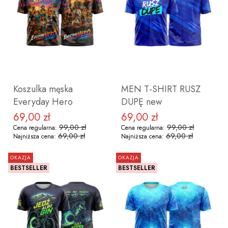
ZOBACZ PRODUKT
ZOBACZ PRODUKT
Koszulka męska
MEN T-SHIRT RUSZ
Everyday Hero
DUPĘ new
69,00 zł
69,00 zł
Cena promocyjna
Cena promocyjna
99,00 zł
99,00 zł
Cena regularna:
Cena regularna:
69,00 zł
69,00 zł
Najniższa cena:
Najniższa cena:
OKAZJA
OKAZJA
BESTSELLER
BESTSELLER