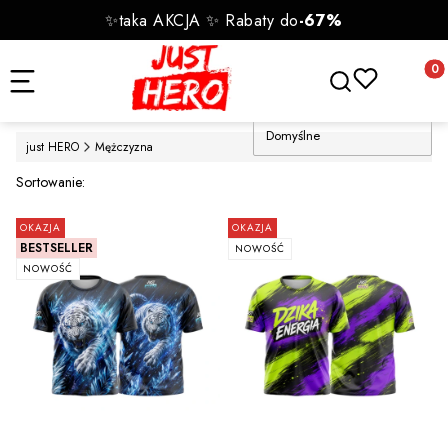
✨taka AKCJA ✨ Rabaty do
-67%
Otwórz wyszukiwa
Produk
Domyślne
just HERO
Mężczyzna
Lista produktów
Sortowanie:
OKAZJA
OKAZJA
BESTSELLER
NOWOŚĆ
NOWOŚĆ