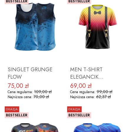
BESTSELLER
BESTSELLER
ZOBACZ PRODUKT
ZOBACZ PRODUKT
SINGLET GRUNGE
MEN T-SHIRT
FLOW
ELEGANCIK
KOLOROWY
75,00 zł
69,00 zł
Cena promocyjna
Cena promocyjna
109,00 zł
99,00 zł
Cena regularna:
Cena regularna:
70,00 zł
62,37 zł
Najniższa cena:
Najniższa cena:
OKAZJA
OKAZJA
BESTSELLER
BESTSELLER