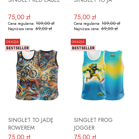
SINGLET RED LABEL
SINGLET TO JA
75,00 zł
75,00 zł
Cena promocyjna
Cena promocyjna
109,00 zł
109,00 zł
Cena regularna:
Cena regularna:
69,00 zł
69,00 zł
Najniższa cena:
Najniższa cena:
OKAZJA
OKAZJA
BESTSELLER
BESTSELLER
ZOBACZ PRODUKT
ZOBACZ PRODUKT
SINGLET TO JADĘ
SINGLET FROG
ROWEREM
JOGGER
75,00 zł
75,00 zł
Cena promocyjna
Cena promocyjna