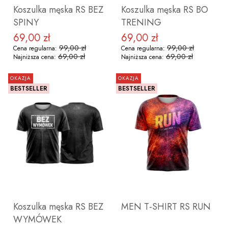
Koszulka męska RS BEZ
Koszulka męska RS BO
SPINY
TRENING
69,00 zł
69,00 zł
Cena promocyjna
Cena promocyjna
99,00 zł
99,00 zł
Cena regularna:
Cena regularna:
69,00 zł
69,00 zł
Najniższa cena:
Najniższa cena:
OKAZJA
OKAZJA
BESTSELLER
BESTSELLER
ZOBACZ PRODUKT
ZOBACZ PRODUKT
Koszulka męska RS BEZ
MEN T-SHIRT RS RUN
WYMÓWEK