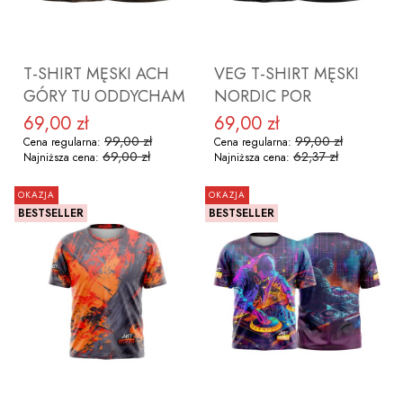
T-SHIRT MĘSKI ACH
VEG T-SHIRT MĘSKI
GÓRY TU ODDYCHAM
NORDIC POR
69,00 zł
69,00 zł
Cena promocyjna
Cena promocyjna
99,00 zł
99,00 zł
Cena regularna:
Cena regularna:
69,00 zł
62,37 zł
Najniższa cena:
Najniższa cena:
OKAZJA
OKAZJA
BESTSELLER
BESTSELLER
ZOBACZ PRODUKT
ZOBACZ PRODUKT