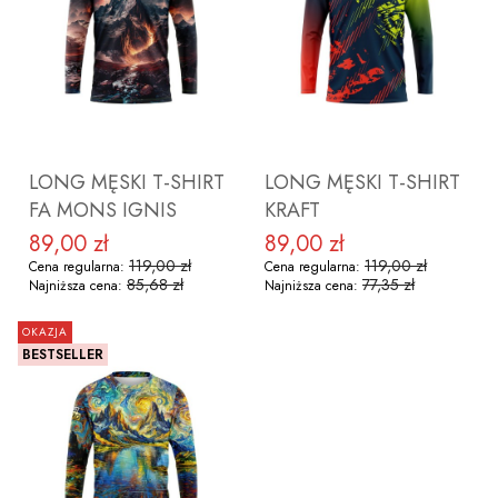
ZOBACZ PRODUKT
ZOBACZ PRODUKT
LONG MĘSKI T-SHIRT
LONG MĘSKI T-SHIRT
FA MONS IGNIS
KRAFT
89,00 zł
89,00 zł
Cena promocyjna
Cena promocyjna
119,00 zł
119,00 zł
Cena regularna:
Cena regularna:
85,68 zł
77,35 zł
Najniższa cena:
Najniższa cena:
OKAZJA
BESTSELLER