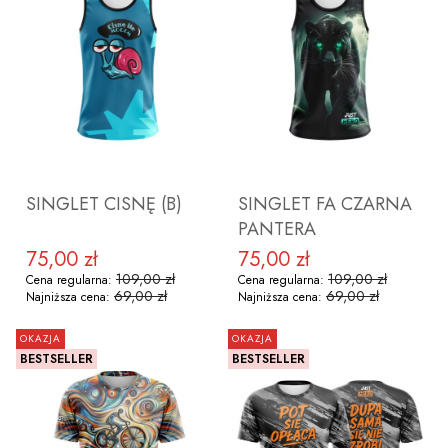
ZOBACZ PRODUKT
ZOBACZ PRODUKT
SINGLET CISNĘ (B)
SINGLET FA CZARNA
PANTERA
75,00 zł
75,00 zł
Cena promocyjna
Cena promocyjna
109,00 zł
109,00 zł
Cena regularna:
Cena regularna:
69,00 zł
69,00 zł
Najniższa cena:
Najniższa cena:
OKAZJA
OKAZJA
BESTSELLER
BESTSELLER