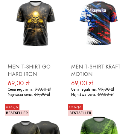
ZOBACZ PRODUKT
ZOBACZ PRODUKT
MEN T-SHIRT GO
MEN T-SHIRT KRAFT
HARD IRON
MOTION
69,00 zł
69,00 zł
Cena promocyjna
Cena promocyjna
99,00 zł
99,00 zł
Cena regularna:
Cena regularna:
69,00 zł
69,00 zł
Najniższa cena:
Najniższa cena:
OKAZJA
OKAZJA
BESTSELLER
BESTSELLER