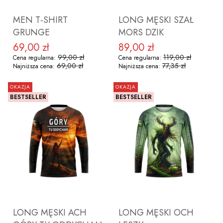
MEN T-SHIRT
LONG MĘSKI SZAŁ
GRUNGE
MORS DZIK
69,00 zł
89,00 zł
Cena promocyjna
Cena promocyjna
99,00 zł
119,00 zł
Cena regularna:
Cena regularna:
69,00 zł
77,35 zł
Najniższa cena:
Najniższa cena:
OKAZJA
OKAZJA
BESTSELLER
BESTSELLER
ZOBACZ PRODUKT
ZOBACZ PRODUKT
LONG MĘSKI ACH
LONG MĘSKI OCH