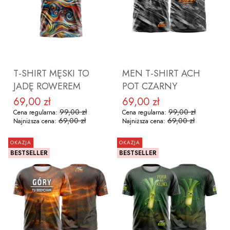
ZOBACZ PRODUKT
ZOBACZ PRODUKT
T-SHIRT MĘSKI TO
MEN T-SHIRT ACH
JADĘ ROWEREM
POT CZARNY
69,00 zł
69,00 zł
Cena promocyjna
Cena promocyjna
99,00 zł
99,00 zł
Cena regularna:
Cena regularna:
69,00 zł
69,00 zł
Najniższa cena:
Najniższa cena:
OKAZJA
OKAZJA
BESTSELLER
BESTSELLER
ZOBACZ PRODUKT
ZOBACZ PRODUKT