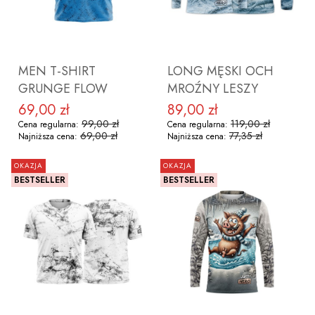
ZOBACZ PRODUKT
ZOBACZ PRODUKT
MEN T-SHIRT
LONG MĘSKI OCH
GRUNGE FLOW
MROŹNY LESZY
69,00 zł
89,00 zł
Cena promocyjna
Cena promocyjna
99,00 zł
119,00 zł
Cena regularna:
Cena regularna:
69,00 zł
77,35 zł
Najniższa cena:
Najniższa cena:
OKAZJA
OKAZJA
BESTSELLER
BESTSELLER
ZOBACZ PRODUKT
ZOBACZ PRODUKT