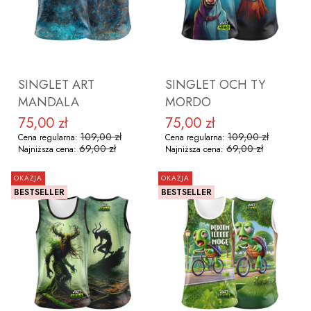
ZOBACZ PRODUKT
ZOBACZ PRODUKT
SINGLET ART
SINGLET OCH TY
MANDALA
MORDO
75,00 zł
75,00 zł
Cena promocyjna
Cena promocyjna
109,00 zł
109,00 zł
Cena regularna:
Cena regularna:
69,00 zł
69,00 zł
Najniższa cena:
Najniższa cena:
OKAZJA
OKAZJA
BESTSELLER
BESTSELLER
ZOBACZ PRODUKT
ZOBACZ PRODUKT