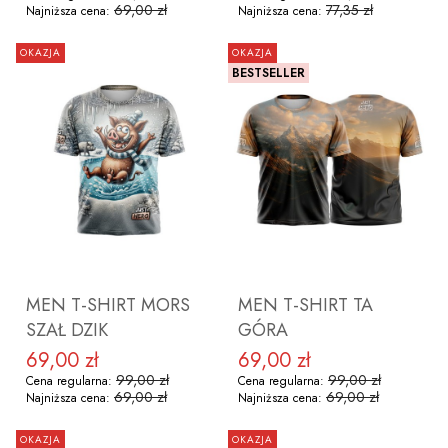
69,00 zł
77,35 zł
Najniższa cena:
Najniższa cena:
OKAZJA
OKAZJA
BESTSELLER
ZOBACZ PRODUKT
ZOBACZ PRODUKT
MEN T-SHIRT MORS
MEN T-SHIRT TA
SZAŁ DZIK
GÓRA
69,00 zł
69,00 zł
Cena promocyjna
Cena promocyjna
99,00 zł
99,00 zł
Cena regularna:
Cena regularna:
69,00 zł
69,00 zł
Najniższa cena:
Najniższa cena:
OKAZJA
OKAZJA