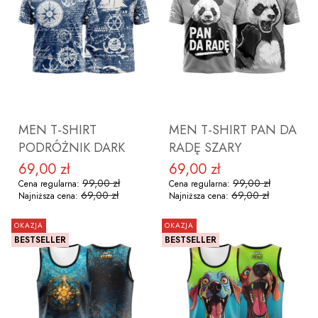
ZOBACZ PRODUKT
ZOBACZ PRODUKT
MEN T-SHIRT
MEN T-SHIRT PAN DA
PODRÓŻNIK DARK
RADĘ SZARY
69,00 zł
69,00 zł
Cena promocyjna
Cena promocyjna
99,00 zł
99,00 zł
Cena regularna:
Cena regularna:
69,00 zł
69,00 zł
Najniższa cena:
Najniższa cena:
OKAZJA
OKAZJA
BESTSELLER
BESTSELLER