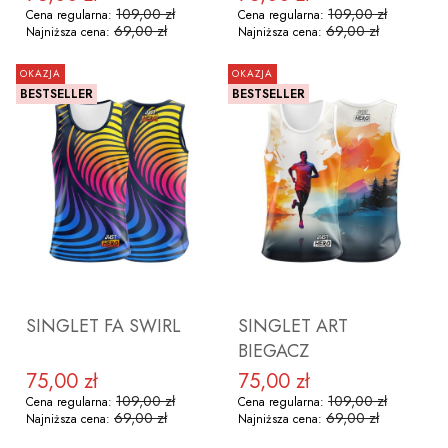
109,00 zł
109,00 zł
Cena regularna:
Cena regularna:
69,00 zł
69,00 zł
Najniższa cena:
Najniższa cena:
OKAZJA
OKAZJA
BESTSELLER
BESTSELLER
ZOBACZ PRODUKT
ZOBACZ PRODUKT
SINGLET FA SWIRL
SINGLET ART
BIEGACZ
75,00 zł
75,00 zł
Cena promocyjna
Cena promocyjna
109,00 zł
109,00 zł
Cena regularna:
Cena regularna:
69,00 zł
69,00 zł
Najniższa cena:
Najniższa cena: