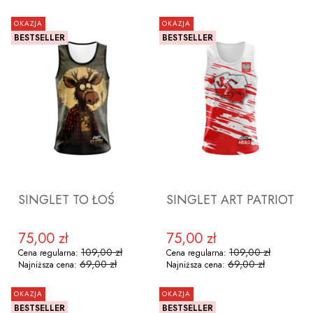
OKAZJA
OKAZJA
BESTSELLER
BESTSELLER
ZOBACZ PRODUKT
ZOBACZ PRODUKT
SINGLET TO ŁOŚ
SINGLET ART PATRIOT
75,00 zł
75,00 zł
Cena promocyjna
Cena promocyjna
109,00 zł
109,00 zł
Cena regularna:
Cena regularna:
69,00 zł
69,00 zł
Najniższa cena:
Najniższa cena:
OKAZJA
OKAZJA
BESTSELLER
BESTSELLER