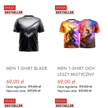
OKAZJA
OKAZJA
BESTSELLER
BESTSELLER
ZOBACZ PRODUKT
ZOBACZ PRODUKT
MEN T-SHIRT BLADE
MEN T-SHIRT OCH
LESZY MISTYCZNY
69,00 zł
69,00 zł
Cena promocyjna
Cena promocyjna
99,00 zł
99,00 zł
Cena regularna:
Cena regularna:
69,00 zł
69,00 zł
Najniższa cena:
Najniższa cena:
OKAZJA
OKAZJA
BESTSELLER
BESTSELLER