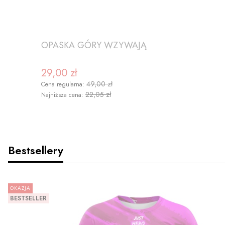
OPASKA GÓRY WZYWAJĄ
29,00 zł
Cena promocyjna
49,00 zł
Cena regularna:
22,05 zł
Najniższa cena:
Bestsellery
OKAZJA
DO KOSZYKA
BESTSELLER