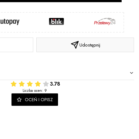
Udostępnij
3.78
Liczba ocen: 9
OCEŃ I OPISZ