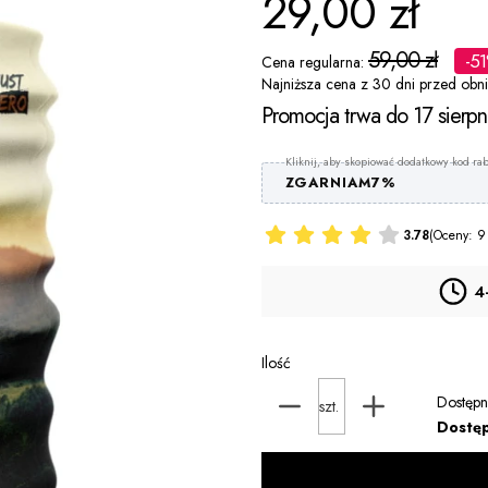
29,00 zł
59,00 zł
-5
Cena regularna:
Najniższa cena z 30 dni przed obni
Promocja trwa do 17 sierp
ZGARNIAM7%
3.78
(Oceny: 9
4
Ilość
Dostępn
szt.
Dostę