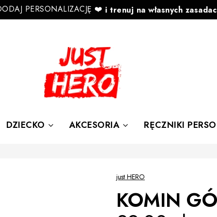
DODAJ PERSONALIZACJĘ ❤️
i trenuj na własnych zasadac
✨taka AKCJA ✨ Rabaty do
-67%
DZIECKO
AKCESORIA
RĘCZNIKI PERS
just HERO
KOMIN G