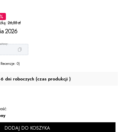
1%
żką:
26,55 zł
nia 2026
 Recenzje: 0)
-6 dni roboczych (czas produkcji )
ość:
pny
DODAJ DO KOSZYKA