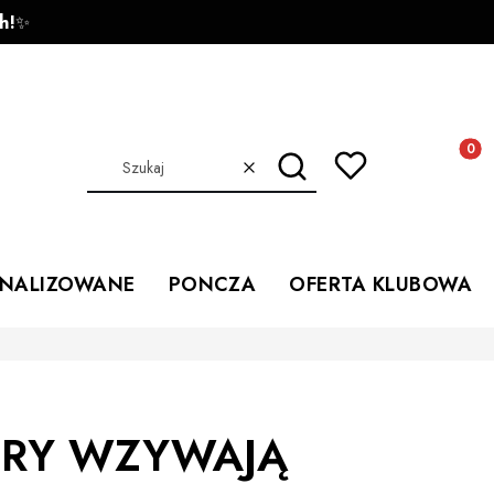
h!
✨
Produkt
Szukaj
Wyczyść
ONALIZOWANE
PONCZA
OFERTA KLUBOWA
ÓRY WZYWAJĄ