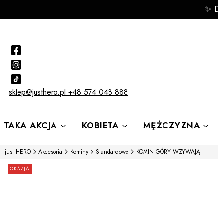
✨ 
sklep@justhero.pl
+48 574 048 888
TAKA AKCJA
KOBIETA
MĘŻCZYZNA
just HERO
Akcesoria
Kominy
Standardowe
KOMIN GÓRY WZYWAJĄ
Etykiety
OKAZJA