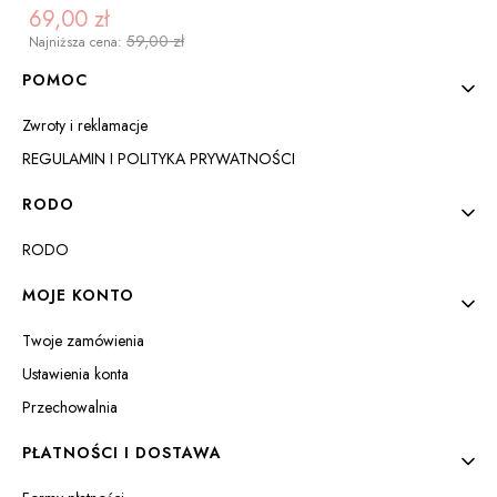
69,00 zł
Cena promocyjna
59,00 zł
Najniższa cena:
Linki w stopce
POMOC
Zwroty i reklamacje
REGULAMIN I POLITYKA PRYWATNOŚCI
RODO
RODO
ZOBACZ PRODUKT
MOJE KONTO
Twoje zamówienia
Ustawienia konta
Przechowalnia
PŁATNOŚCI I DOSTAWA