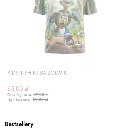
KIDS T-SHIRT BA ŻÓŁWIK
65,00 zł
Cena promocyjna
89,00 zł
Cena regularna:
59,00 zł
Najniższa cena:
Bestsellery