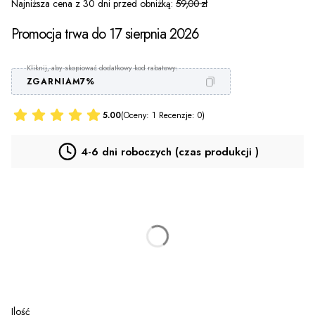
Najniższa cena z 30 dni przed obniżką:
59,00 zł
Promocja trwa do 17 sierpnia 2026
ZGARNIAM7%
5.00
(Oceny: 1 Recenzje: 0)
4-6 dni roboczych (czas produkcji )
*
T-SHIRT
Wybierz
Personalizacja za dopłatą (PLECY)
(+35,00 zł)
Opcjonalne
Ilość