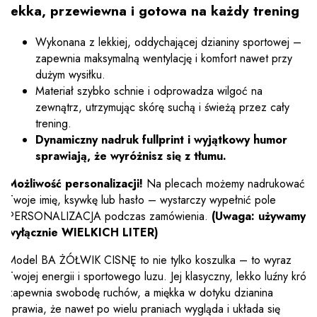
lekka, przewiewna i gotowa na każdy trening
Wykonana z lekkiej, oddychającej dzianiny sportowej –
zapewnia maksymalną wentylację i komfort nawet przy
dużym wysiłku.
Materiał szybko schnie i odprowadza wilgoć na
zewnątrz, utrzymując skórę suchą i świeżą przez cały
trening.
Dynamiczny nadruk fullprint i wyjątkowy humor
sprawiają, że wyróżnisz się z tłumu.
Możliwość personalizacji!
Na plecach możemy nadrukować
Twoje imię, ksywkę lub hasło – wystarczy wypełnić pole
PERSONALIZACJA podczas zamówienia.
(Uwaga: używamy
wyłącznie WIELKICH LITER)
Model BA ŻÓŁWIK CISNĘ to nie tylko koszulka – to wyraz
Twojej energii i sportowego luzu. Jej klasyczny, lekko luźny krój
zapewnia swobodę ruchów, a miękka w dotyku dzianina
sprawia, że nawet po wielu praniach wygląda i układa się