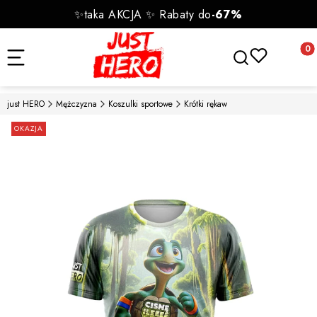
✨taka AKCJA ✨ Rabaty do
-67%
Otwórz wyszukiwa
Produk
just HERO
Mężczyzna
Koszulki sportowe
Krótki rękaw
Etykiety
OKAZJA