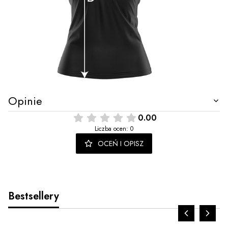
Opinie
0.00
Liczba ocen: 0
OCEŃ I OPISZ
Bestsellery