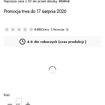
Najniższa cena z 30 dni przed obniżką:
69,00 zł
Promocja trwa do 17 sierpnia 2026
0.00
(Oceny: 0 Recenzje: 0)
4-6 dni roboczych (czas produkcji )
*
T-SHIRT
Wybierz
Personalizacja za dopłatą (PLECY)
(+35,00 zł)
Opcjonalne
Ilość
szt.