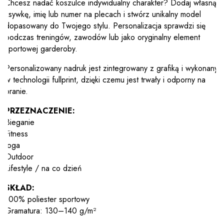
Chcesz nadać koszulce indywidualny charakter? Dodaj własną
ksywkę, imię lub numer na plecach i stwórz unikalny model
dopasowany do Twojego stylu. Personalizacja sprawdzi się
podczas treningów, zawodów lub jako oryginalny element
sportowej garderoby.
Personalizowany nadruk jest zintegrowany z grafiką i wykonany
w technologii fullprint, dzięki czemu jest trwały i odporny na
pranie.
PRZEZNACZENIE:
Bieganie
Fitness
Joga
Outdoor
Lifestyle / na co dzień
SKŁAD:
100% poliester sportowy
Gramatura: 130–140 g/m²