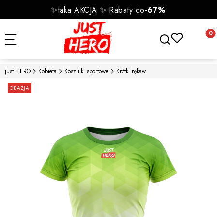
✨taka AKCJA ✨ Rabaty do
-67%
Otwórz wyszukiwa
Produk
just HERO
Kobieta
Koszulki sportowe
Krótki rękaw
Etykiety
OKAZJA