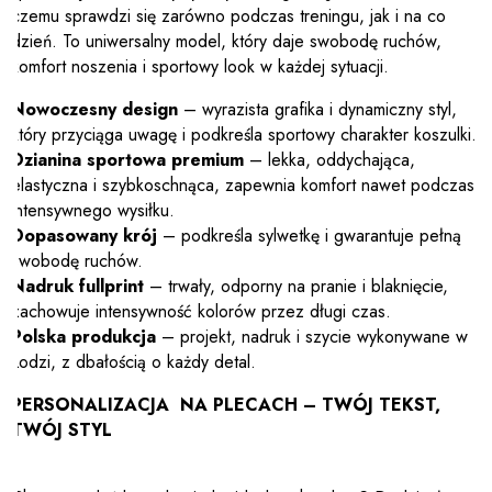
czemu sprawdzi się zarówno podczas treningu, jak i na co
dzień. To uniwersalny model, który daje swobodę ruchów,
komfort noszenia i sportowy look w każdej sytuacji.
Nowoczesny design
– wyrazista grafika i dynamiczny styl,
który przyciąga uwagę i podkreśla sportowy charakter koszulki.
Dzianina sportowa premium
– lekka, oddychająca,
elastyczna i szybkoschnąca, zapewnia komfort nawet podczas
intensywnego wysiłku.
Dopasowany krój
– podkreśla sylwetkę i gwarantuje pełną
swobodę ruchów.
Nadruk fullprint
– trwały, odporny na pranie i blaknięcie,
zachowuje intensywność kolorów przez długi czas.
Polska produkcja
– projekt, nadruk i szycie wykonywane w
Łodzi, z dbałością o każdy detal.
PERSONALIZACJA NA PLECACH – TWÓJ TEKST,
TWÓJ STYL