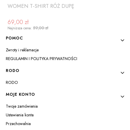
WOMEN T-SHIRT RÓŻ DUPĘ
69,00 zł
Cena promocyjna
59,00 zł
Najniższa cena:
Linki w stopce
POMOC
Zwroty i reklamacje
REGULAMIN I POLITYKA PRYWATNOŚCI
RODO
RODO
ZOBACZ PRODUKT
MOJE KONTO
Twoje zamówienia
Ustawienia konta
Przechowalnia