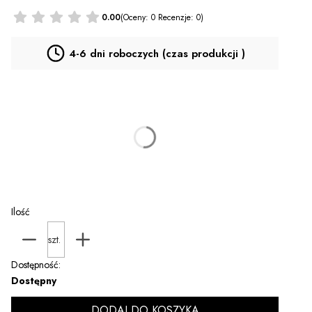
0.00
(Oceny: 0 Recenzje: 0)
4-6 dni roboczych (czas produkcji )
*
T-SHIRT
Wybierz
Personalizacja za dopłatą (PLECY)
(+35,00 zł)
Opcjonalne
Ilość
szt.
Dostępność:
Dostępny
DODAJ DO KOSZYKA