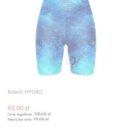
Kolarki HYDRO
95,00 zł
Cena promocyjna
119,00 zł
Cena regularna:
79,00 zł
Najniższa cena: