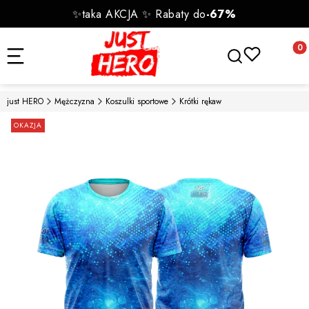
✨taka AKCJA ✨ Rabaty do
-67%
Otwórz wyszukiwa
Produk
just HERO
Mężczyzna
Koszulki sportowe
Krótki rękaw
Etykiety
OKAZJA