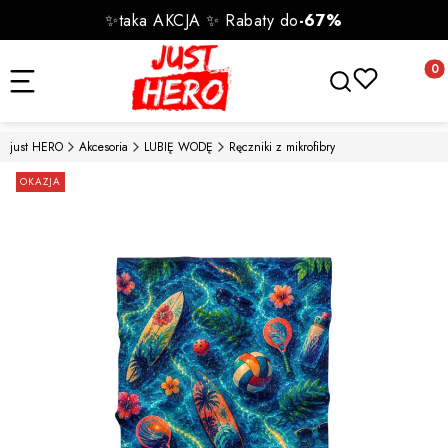
✨taka AKCJA ✨ Rabaty do
-67%
Otwórz wyszukiwa
Produk
just HERO
Akcesoria
LUBIĘ WODĘ
Ręczniki z mikrofibry
Etykiety
OKAZJA