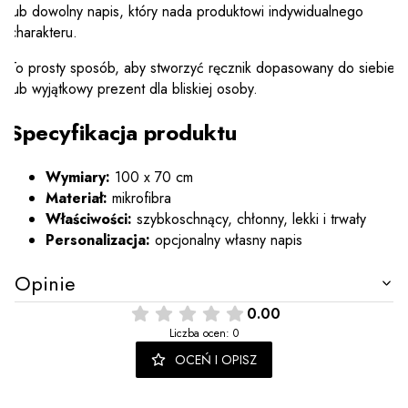
lub dowolny napis, który nada produktowi indywidualnego
charakteru.
To prosty sposób, aby stworzyć ręcznik dopasowany do siebie
lub wyjątkowy prezent dla bliskiej osoby.
Specyfikacja produktu
Wymiary:
100 x 70 cm
Materiał:
mikrofibra
Właściwości:
szybkoschnący, chłonny, lekki i trwały
Personalizacja:
opcjonalny własny napis
Opinie
0.00
Liczba ocen: 0
OCEŃ I OPISZ