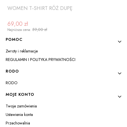
WOMEN T-SHIRT RÓŻ DUPĘ
69,00 zł
Cena promocyjna
59,00 zł
Najniższa cena:
Linki w stopce
POMOC
Zwroty i reklamacje
REGULAMIN I POLITYKA PRYWATNOŚCI
RODO
RODO
ZOBACZ PRODUKT
MOJE KONTO
Twoje zamówienia
Ustawienia konta
Przechowalnia