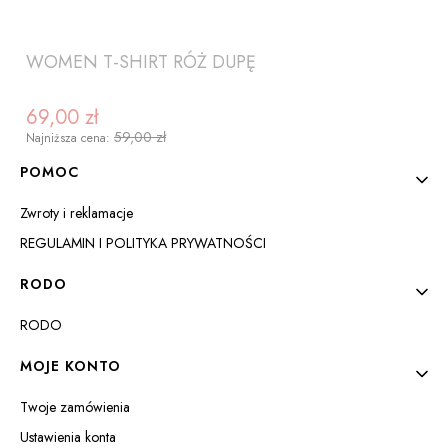
WOMEN T-SHIRT RÓŻ DUPĘ
69,00 zł
Cena promocyjna
59,00 zł
Najniższa cena:
Linki w stopce
POMOC
Zwroty i reklamacje
REGULAMIN I POLITYKA PRYWATNOŚCI
RODO
RODO
ZOBACZ PRODUKT
MOJE KONTO
Twoje zamówienia
Ustawienia konta