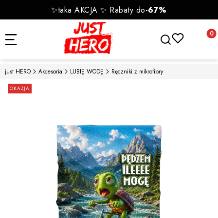
✨taka AKCJA ✨ Rabaty do
-67%
Otwórz wyszukiwa
Produk
just HERO
Akcesoria
LUBIĘ WODĘ
Ręczniki z mikrofibry
Etykiety
OKAZJA