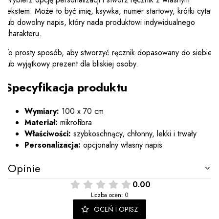
tekstem. Może to być imię, ksywka, numer startowy, krótki cytat
lub dowolny napis, który nada produktowi indywidualnego
charakteru.
To prosty sposób, aby stworzyć ręcznik dopasowany do siebie
lub wyjątkowy prezent dla bliskiej osoby.
Specyfikacja produktu
Wymiary:
100 x 70 cm
Materiał:
mikrofibra
Właściwości:
szybkoschnący, chłonny, lekki i trwały
Personalizacja:
opcjonalny własny napis
Opinie
0.00
Liczba ocen: 0
OCEŃ I OPISZ