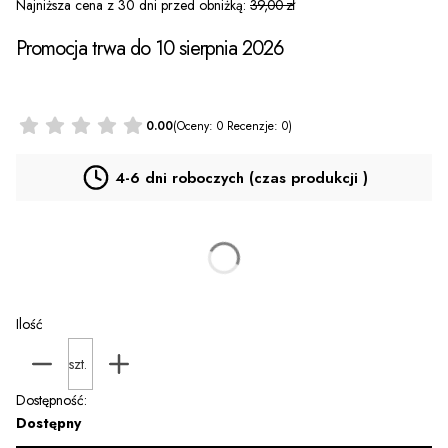
Najniższa cena z 30 dni przed obniżką:
39,00 zł
Promocja trwa do 10 sierpnia 2026
0.00
(Oceny: 0 Recenzje: 0)
4-6 dni roboczych (czas produkcji )
Personalizacja PROMOCJA za 9 zł
(+9,00 zł)
Opcjonalne
Ilość
szt.
Dostępność:
Dostępny