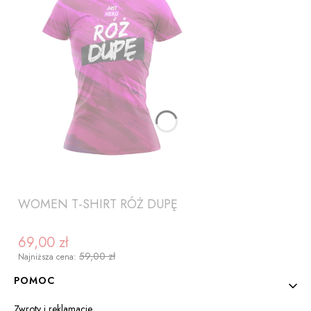
WOMEN T-SHIRT RÓŻ DUPĘ
69,00 zł
Cena promocyjna
59,00 zł
Najniższa cena:
Linki w stopce
POMOC
Zwroty i reklamacje