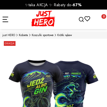
✨taka AKCJA ✨ Rabaty do
-67%
Otwórz wyszukiwa
Produk
just HERO
Kobieta
Koszulki sportowe
Krótki rękaw
Etykiety
OKAZJA