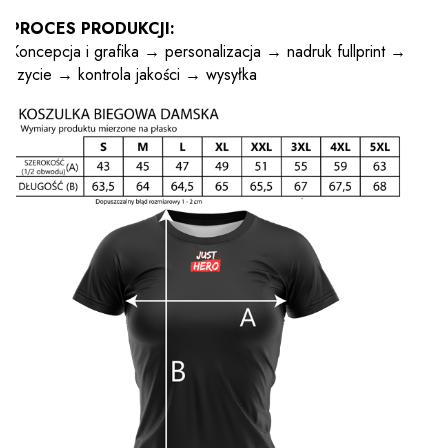
PROCES PRODUKCJI:
Koncepcja i grafika → personalizacja → nadruk fullprint →
szycie → kontrola jakości → wysyłka