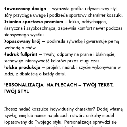
Nowoczesny design
– wyrazista grafika i dynamiczny styl,
który przyciąga uwagę i podkreśla sportowy charakter koszulki.
Dzianina sportowa premium
– lekka, oddychająca,
elastyczna i szybkoschnąca, zapewnia komfort nawet podczas
intensywnego wysiłku.
Dopasowany krój
– podkreśla sylwetkę i gwarantuje pełną
swobodę ruchów.
Nadruk fullprint
– trwały, odporny na pranie i blaknięcie,
zachowuje intensywność kolorów przez długi czas.
Polska produkcja
– projekt, nadruk i szycie wykonywane w
Łodzi, z dbałością o każdy detal.
PERSONALIZACJA NA PLECACH – TWÓJ TEKST,
TWÓJ STYL
Chcesz nadać koszulce indywidualny charakter? Dodaj własną
ksywkę, imię lub numer na plecach i stwórz unikalny model
dopasowany do Twojego stylu. Personalizacja sprawdzi się