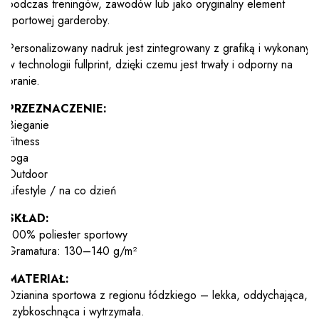
podczas treningów, zawodów lub jako oryginalny element
sportowej garderoby.
Personalizowany nadruk jest zintegrowany z grafiką i wykonany
w technologii fullprint, dzięki czemu jest trwały i odporny na
pranie.
PRZEZNACZENIE:
Bieganie
Fitness
Joga
Outdoor
Lifestyle / na co dzień
SKŁAD:
100% poliester sportowy
Gramatura: 130–140 g/m²
MATERIAŁ:
Dzianina sportowa z regionu łódzkiego – lekka, oddychająca,
szybkoschnąca i wytrzymała.