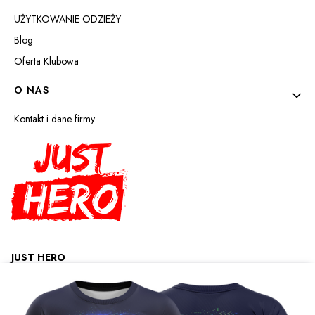
UŻYTKOWANIE ODZIEŻY
Blog
Oferta Klubowa
O NAS
Kontakt i dane firmy
JUST HERO
kom.+48 574 048 888
Powstańców Śląskich 1
92-111 Łódź
NIP: 8392763664