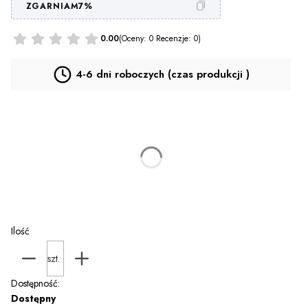
ZGARNIAM7%
0.00
(Oceny: 0 Recenzje: 0)
4-6 dni roboczych (czas produkcji )
*
T-SHIRT
Wybierz
Personalizacja za dopłatą (PLECY)
(+35,00 zł)
Opcjonalne
Ilość
szt.
Dostępność:
Dostępny