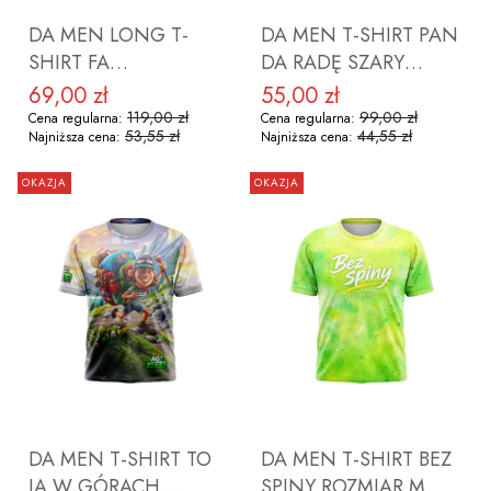
DA MEN LONG T-
DA MEN T-SHIRT PAN
SHIRT FA
DA RADĘ SZARY
CHAMELEON
ROZMIAR M
69,00 zł
55,00 zł
Cena promocyjna
Cena promocyjna
ROZMIAR 2XL
119,00 zł
99,00 zł
Cena regularna:
Cena regularna:
53,55 zł
44,55 zł
Najniższa cena:
Najniższa cena:
OKAZJA
OKAZJA
DO KOSZYKA
DO KOSZYKA
DA MEN T-SHIRT TO
DA MEN T-SHIRT BEZ
JA W GÓRACH
SPINY ROZMIAR M