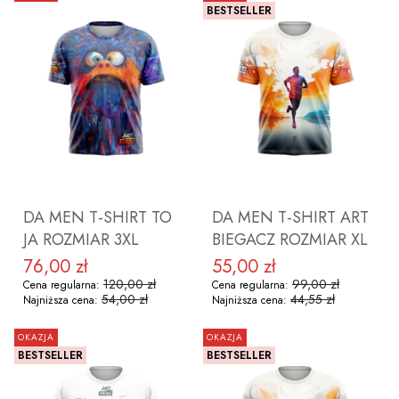
BESTSELLER
DO KOSZYKA
DO KOSZYKA
DA MEN T-SHIRT TO
DA MEN T-SHIRT ART
JA ROZMIAR 3XL
BIEGACZ ROZMIAR XL
76,00 zł
55,00 zł
Cena promocyjna
Cena promocyjna
120,00 zł
99,00 zł
Cena regularna:
Cena regularna:
54,00 zł
44,55 zł
Najniższa cena:
Najniższa cena:
OKAZJA
OKAZJA
BESTSELLER
BESTSELLER