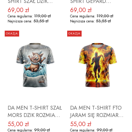
SHIRT SZAŁ DZIK
SHIRT GEPARD
ROZMIAR 2XL
ROZMIAR 3XL
69,00 zł
69,00 zł
Cena promocyjna
Cena promocyjna
119,00 zł
119,00 zł
Cena regularna:
Cena regularna:
53,55 zł
53,55 zł
Najniższa cena:
Najniższa cena:
OKAZJA
OKAZJA
DO KOSZYKA
DO KOSZYKA
DA MEN T-SHIRT SZAŁ
DA MEN T-SHIRT FTO
MORS DZIK ROZMIAR
JARAM SIĘ ROZMIAR
2XL
2XL
55,00 zł
55,00 zł
Cena promocyjna
Cena promocyjna
99,00 zł
99,00 zł
Cena regularna:
Cena regularna: