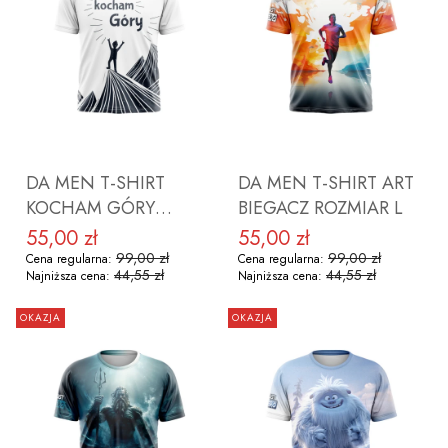
DO KOSZYKA
DO KOSZYKA
DA MEN T-SHIRT
DA MEN T-SHIRT ART
KOCHAM GÓRY
BIEGACZ ROZMIAR L
(BIAŁA) ROZMIAR L
55,00 zł
55,00 zł
Cena promocyjna
Cena promocyjna
99,00 zł
99,00 zł
Cena regularna:
Cena regularna:
44,55 zł
44,55 zł
Najniższa cena:
Najniższa cena:
OKAZJA
OKAZJA