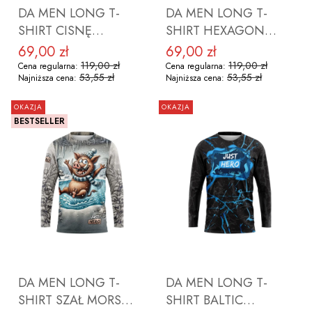
DA MEN LONG T-
DA MEN LONG T-
SHIRT CISNĘ
SHIRT HEXAGON
ROZMIAR M
ROZMIAR M
69,00 zł
69,00 zł
Cena promocyjna
Cena promocyjna
119,00 zł
119,00 zł
Cena regularna:
Cena regularna:
53,55 zł
53,55 zł
Najniższa cena:
Najniższa cena:
OKAZJA
OKAZJA
BESTSELLER
DO KOSZYKA
DO KOSZYKA
DA MEN LONG T-
DA MEN LONG T-
SHIRT SZAŁ MORS
SHIRT BALTIC