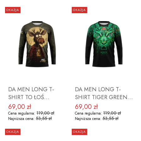
OKAZJA
OKAZJA
DO KOSZYKA
DO KOSZYKA
DA MEN LONG T-
DA MEN LONG T-
SHIRT TO ŁOŚ
SHIRT TIGER GREEN
ROZMIAR S
ROZMIAR S
69,00 zł
69,00 zł
Cena promocyjna
Cena promocyjna
119,00 zł
119,00 zł
Cena regularna:
Cena regularna:
53,55 zł
53,55 zł
Najniższa cena:
Najniższa cena:
OKAZJA
OKAZJA