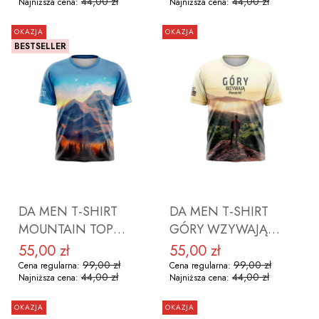
44,00 zł
44,00 zł
Najniższa cena:
Najniższa cena:
OKAZJA
OKAZJA
BESTSELLER
DO KOSZYKA
DO KOSZYKA
DA MEN T-SHIRT
DA MEN T-SHIRT
MOUNTAIN TOP
GÓRY WZYWAJĄ
ROZMIAR S
ROZMIAR S
55,00 zł
55,00 zł
Cena promocyjna
Cena promocyjna
99,00 zł
99,00 zł
Cena regularna:
Cena regularna:
44,00 zł
44,00 zł
Najniższa cena:
Najniższa cena:
OKAZJA
OKAZJA