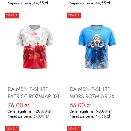
44,55 zł
44,55 zł
Najniższa cena:
Najniższa cena:
OKAZJA
OKAZJA
DO KOSZYKA
DO KOSZYKA
DA MEN T-SHIRT
DA MEN T-SHIRT
PATRIOT ROZMIAR 3XL
MORS ROZMIAR 3XL
76,00 zł
55,00 zł
Cena promocyjna
Cena promocyjna
120,00 zł
99,00 zł
Cena regularna:
Cena regularna:
54,00 zł
44,55 zł
Najniższa cena:
Najniższa cena:
OKAZJA
OKAZJA