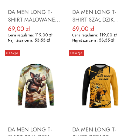
DA MEN LONG T-
DA MEN LONG T-
SHIRT MALOWANE
SHIRT SZAŁ DZIK
GÓRY ROZMIAR 2XL
ROZMIAR XL
69,00 zł
69,00 zł
Cena promocyjna
Cena promocyjna
119,00 zł
119,00 zł
Cena regularna:
Cena regularna:
53,55 zł
53,55 zł
Najniższa cena:
Najniższa cena:
OKAZJA
OKAZJA
DO KOSZYKA
DO KOSZYKA
DA MEN LONG T-
DA MEN LONG T-