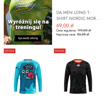
DA MEN LONG T-
SHIRT NORDIC MORS
ROZMIAR L
69,00 zł
Cena promocyjna
119,00 zł
Cena regularna:
53,55 zł
Najniższa cena:
OKAZJA
OKAZJA
DO KOSZYKA