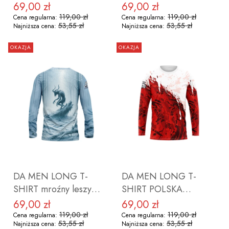
DZIK ROZMIAR M
ROZMIAR M
69,00 zł
69,00 zł
Cena promocyjna
Cena promocyjna
119,00 zł
119,00 zł
Cena regularna:
Cena regularna:
53,55 zł
53,55 zł
Najniższa cena:
Najniższa cena:
OKAZJA
OKAZJA
DO KOSZYKA
DO KOSZYKA
DA MEN LONG T-
DA MEN LONG T-
SHIRT mroźny leszy
SHIRT POLSKA
ROZMIAR S
ROZMIAR S
69,00 zł
69,00 zł
Cena promocyjna
Cena promocyjna
119,00 zł
119,00 zł
Cena regularna:
Cena regularna:
53,55 zł
53,55 zł
Najniższa cena:
Najniższa cena: