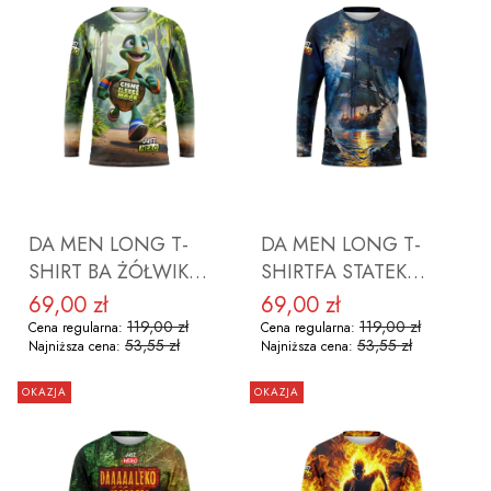
DO KOSZYKA
DO KOSZYKA
DA MEN LONG T-
DA MEN LONG T-
SHIRT BA ŻÓŁWIK
SHIRTFA STATEK
CISNĘ ROZMIAR S
ROZMIAR S
69,00 zł
69,00 zł
Cena promocyjna
Cena promocyjna
119,00 zł
119,00 zł
Cena regularna:
Cena regularna:
53,55 zł
53,55 zł
Najniższa cena:
Najniższa cena:
OKAZJA
OKAZJA