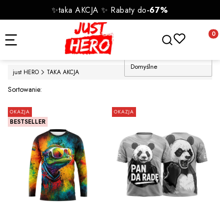
✨taka AKCJA ✨ Rabaty do
-67%
Otwórz wyszukiwa
Produk
Domyślne
just HERO
TAKA AKCJA
Lista produktów
Sortowanie:
OKAZJA
OKAZJA
BESTSELLER