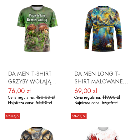
DO KOSZYKA
DO KOSZYKA
DA MEN T-SHIRT
DA MEN LONG T-
GRZYBY WOŁAJĄ
SHIRT MALOWANE
ROZMIAR 3XL
GÓRY ROZMIAR M
76,00 zł
69,00 zł
Cena promocyjna
Cena promocyjna
120,00 zł
119,00 zł
Cena regularna:
Cena regularna:
54,00 zł
53,55 zł
Najniższa cena:
Najniższa cena:
OKAZJA
OKAZJA