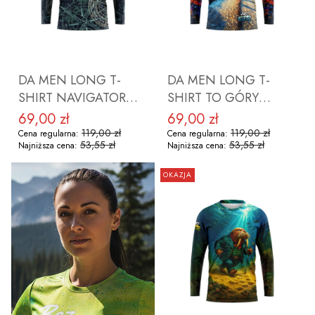
DO KOSZYKA
DO KOSZYKA
DA MEN LONG T-
DA MEN LONG T-
SHIRT NAVIGATOR
SHIRT TO GÓRY
ROZMIAR M
ROZMIAR M
69,00 zł
69,00 zł
Cena promocyjna
Cena promocyjna
119,00 zł
119,00 zł
Cena regularna:
Cena regularna:
53,55 zł
53,55 zł
Najniższa cena:
Najniższa cena:
OKAZJA
DO KOSZYKA
DO KOSZYKA