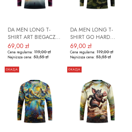
DO KOSZYKA
DO KOSZYKA
DA MEN LONG T-
DA MEN LONG T-
SHIRT ART BIEGACZ
SHIRT GO HARD
ROZMIAR XL
ROZMIAR XL
69,00 zł
69,00 zł
Cena promocyjna
Cena promocyjna
119,00 zł
119,00 zł
Cena regularna:
Cena regularna:
53,55 zł
53,55 zł
Najniższa cena:
Najniższa cena:
OKAZJA
OKAZJA
DO KOSZYKA
DO KOSZYKA