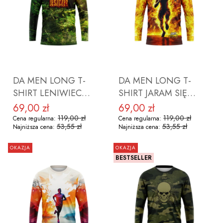
DO KOSZYKA
DO KOSZYKA
DA MEN LONG T-
DA MEN LONG T-
SHIRT LENIWIEC
SHIRT JARAM SIĘ
ROZMIAR XL
ROZMIAR XL
69,00 zł
69,00 zł
Cena promocyjna
Cena promocyjna
119,00 zł
119,00 zł
Cena regularna:
Cena regularna:
53,55 zł
53,55 zł
Najniższa cena:
Najniższa cena:
OKAZJA
OKAZJA
BESTSELLER