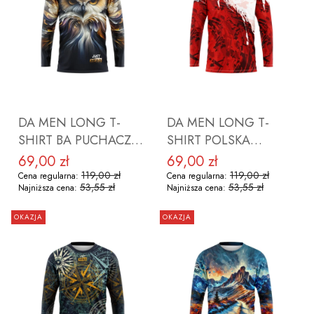
DO KOSZYKA
DO KOSZYKA
DA MEN LONG T-
DA MEN LONG T-
SHIRT BA PUCHACZ
SHIRT POLSKA
ROZMIAR L
ROZMIAR M
69,00 zł
69,00 zł
Cena promocyjna
Cena promocyjna
119,00 zł
119,00 zł
Cena regularna:
Cena regularna:
53,55 zł
53,55 zł
Najniższa cena:
Najniższa cena:
OKAZJA
OKAZJA