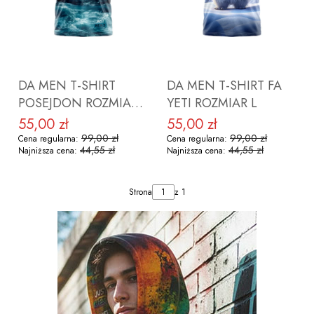
DO KOSZYKA
DO KOSZYKA
DA MEN T-SHIRT
DA MEN T-SHIRT FA
POSEJDON ROZMIAR
YETI ROZMIAR L
M
55,00 zł
55,00 zł
Cena promocyjna
Cena promocyjna
99,00 zł
99,00 zł
Cena regularna:
Cena regularna:
44,55 zł
44,55 zł
Najniższa cena:
Najniższa cena:
Strona
z 1
DO KOSZYKA
DO KOSZYKA