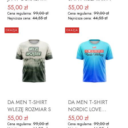
ROZMIAR M
55,00 zł
55,00 zł
Cena promocyjna
Cena promocyjna
99,00 zł
99,00 zł
Cena regularna:
Cena regularna:
44,55 zł
44,55 zł
Najniższa cena:
Najniższa cena:
OKAZJA
OKAZJA
DO KOSZYKA
DO KOSZYKA
DA MEN T-SHIRT
DA MEN T-SHIRT
WLEZĘ ROZMIAR S
NORDIC LOVE
ROZMIAR S
55,00 zł
55,00 zł
Cena promocyjna
Cena promocyjna
99,00 zł
99,00 zł
Cena regularna:
Cena regularna: