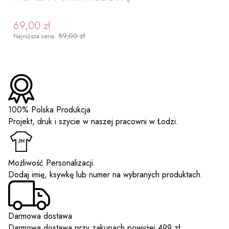
69,00 zł
Cena promocyjna
59,00 zł
Najniższa cena:
100% Polska Produkcja
Projekt, druk i szycie w naszej pracowni w Łodzi.
ZOBACZ PRODUKT
Możliwość Personalizacji
Dodaj imię, ksywkę lub numer na wybranych produktach.
Darmowa dostawa
Darmowa dostawa przy zakupach powyżej 499 zł