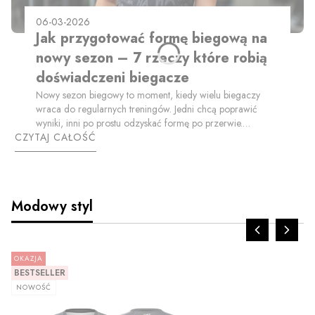
06-03-2026
Jak przygotować formę biegową na
nowy sezon – 7 rzeczy które robią
doświadczeni biegacze
Nowy sezon biegowy to moment, kiedy wielu biegaczy
wraca do regularnych treningów. Jedni chcą poprawić
wyniki, inni po prostu odzyskać formę po przerwie.
CZYTAJ CAŁOŚĆ
Niezależnie od poziomu zaawansowania jedno jest pewne
–
dobra forma biegowa nie pojawia się
przypadkiem
.
Modowy styl
OKAZJA
BESTSELLER
NOWOŚĆ