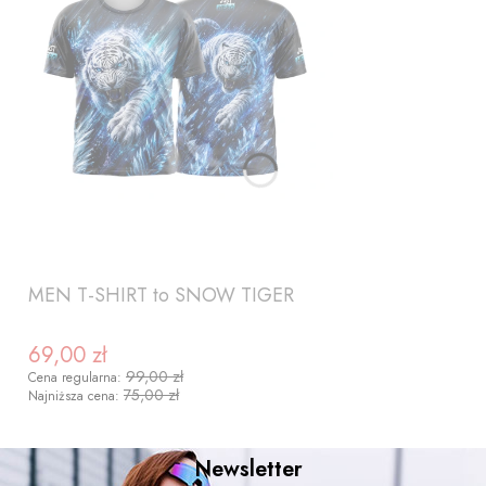
MEN T-SHIRT to SNOW TIGER
69,00 zł
Cena promocyjna
99,00 zł
Cena regularna:
75,00 zł
Najniższa cena:
Newsletter