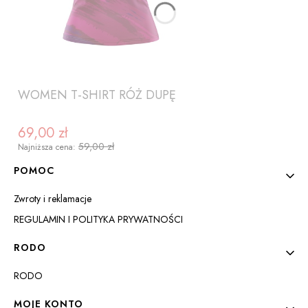
WOMEN T-SHIRT RÓŻ DUPĘ
69,00 zł
Cena promocyjna
59,00 zł
Najniższa cena:
Linki w stopce
POMOC
Zwroty i reklamacje
REGULAMIN I POLITYKA PRYWATNOŚCI
RODO
RODO
ZOBACZ PRODUKT
MOJE KONTO