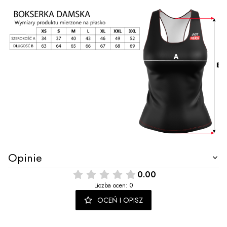
Opinie
0.00
Liczba ocen: 0
OCEŃ I OPISZ