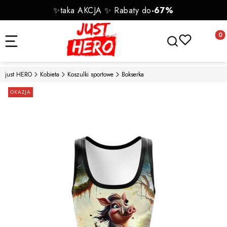
✨taka AKCJA ✨ Rabaty do
-67%
Otwórz wyszukiwa
Produk
just HERO
Kobieta
Koszulki sportowe
Bokserka
Etykiety
OKAZJA