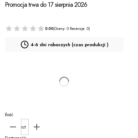
Promocja trwa do 17 sierpnia 2026
0.00
(Oceny: 0 Recenzje: 0)
4-6 dni roboczych (czas produkcji )
*
ROZMIARY
Wybierz
KSYWKA na PLECACH
(+25,00 zł)
Opcjonalne
Ilość
szt.