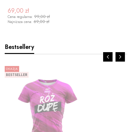
69,00 zł
Cena promocyjna
99,00 zł
Cena regularna:
69,00 zł
Najniższa cena:
Bestsellery
OKAZJA
BESTSELLER
ZOBACZ PRODUKT