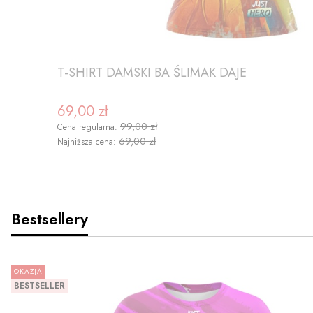
T-SHIRT DAMSKI BA ŚLIMAK DAJE
69,00 zł
Cena promocyjna
99,00 zł
Cena regularna:
69,00 zł
Najniższa cena:
Bestsellery
OKAZJA
ZOBACZ PRODUKT
BESTSELLER