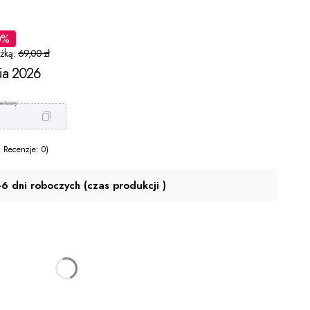
0%
żką:
69,00 zł
nia 2026
 Recenzje: 0)
-6 dni roboczych (czas produkcji )
(+35,00 zł)
Opcjonalne