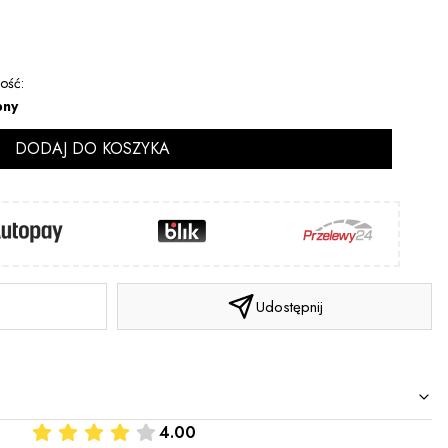
ość:
pny
DODAJ DO KOSZYKA
Udostępnij
4.00