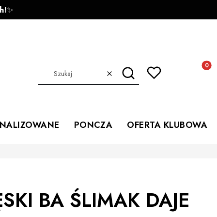
h!
✨
Produkt
Szukaj
Wyczyść
ONALIZOWANE
PONCZA
OFERTA KLUBOWA
ĘSKI BA ŚLIMAK DAJE