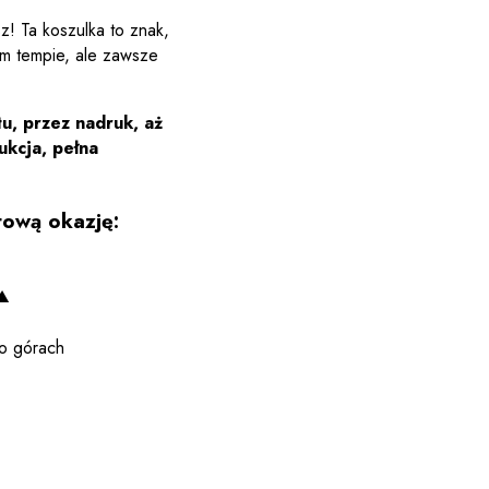
z! Ta koszulka to znak,
im tempie, ale zawsze
u, przez nadruk, aż
ukcja, pełna
ową okazję:
o górach