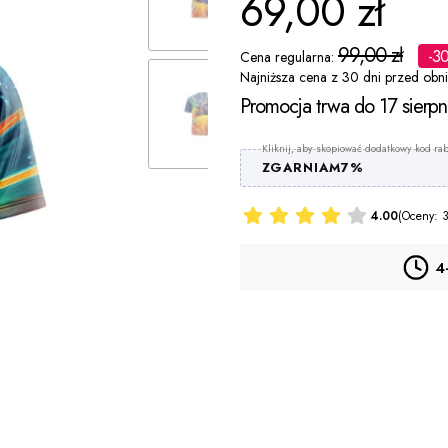
69,00 zł
99,00 zł
-3
Cena regularna:
Najniższa cena z 30 dni przed obni
Promocja trwa do 17 sierp
ZGARNIAM7%
4.00
(Oceny: 3
4
*
T-SHIRT
Wybierz
Personalizacja za dopłatą (PLECY)