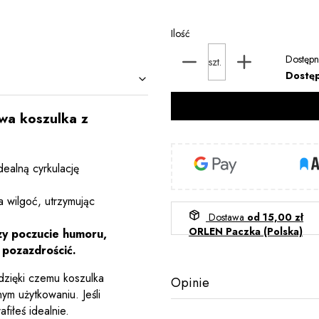
Ilość
Dostępn
szt.
Dostę
wa koszulka z
ealną cyrkulację
 wilgoć, utrzymując
Dostawa
od 15,00 zł
ORLEN Paczka (Polska)
zy poczucie humoru,
 pozazdrościć.
dzięki czemu koszulka
Opinie
nym użytkowaniu. Jeśli
fiłeś idealnie.