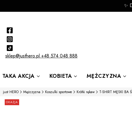
✨ 
sklep@justhero.pl
+48 574 048 888
TAKA AKCJA
KOBIETA
MĘŻCZYZNA
just HERO
Mężczyzna
Koszulki sportowe
Krótki rękaw
T-SHIRT MĘSKI BA 
Etykiety
OKAZJA