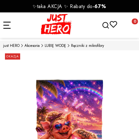
✨taka AKCJA ✨ Rabaty do
-67%
Otwórz wyszukiwa
Produk
just HERO
Akcesoria
LUBIĘ WODĘ
Ręczniki z mikrofibry
Etykiety
OKAZJA