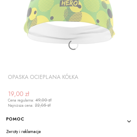
OPASKA OCIEPLANA KÓŁKA
19,00 zł
Cena promocyjna
49,00 zł
Cena regularna:
22,05 zł
Najniższa cena:
Linki w stopce
POMOC
Zwroty i reklamacje