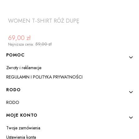
WOMEN T-SHIRT RÓŻ DUPĘ
69,00 zł
Cena promocyjna
59,00 zł
Najniższa cena:
Linki w stopce
POMOC
Zwroty i reklamacje
REGULAMIN I POLITYKA PRYWATNOŚCI
RODO
RODO
ZOBACZ PRODUKT
MOJE KONTO
Twoje zamówienia
Ustawienia konta