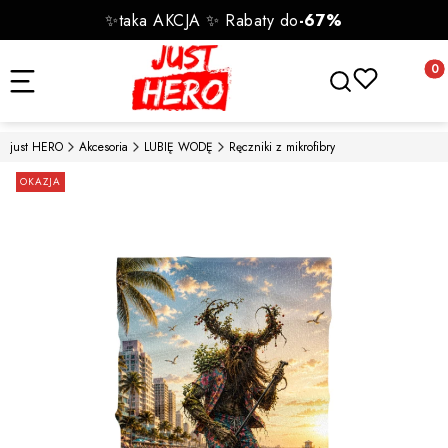
✨taka AKCJA ✨ Rabaty do
-67%
Otwórz wyszukiwa
Produk
just HERO
Akcesoria
LUBIĘ WODĘ
Ręczniki z mikrofibry
Etykiety
OKAZJA