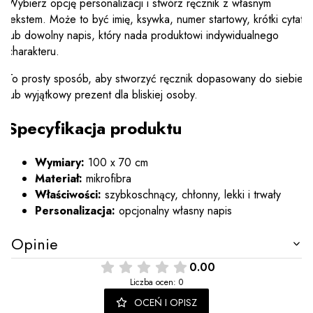
Wybierz opcję personalizacji i stwórz ręcznik z własnym
tekstem. Może to być imię, ksywka, numer startowy, krótki cytat
lub dowolny napis, który nada produktowi indywidualnego
charakteru.
To prosty sposób, aby stworzyć ręcznik dopasowany do siebie
lub wyjątkowy prezent dla bliskiej osoby.
Specyfikacja produktu
Wymiary:
100 x 70 cm
Materiał:
mikrofibra
Właściwości:
szybkoschnący, chłonny, lekki i trwały
Personalizacja:
opcjonalny własny napis
Opinie
0.00
Liczba ocen: 0
OCEŃ I OPISZ