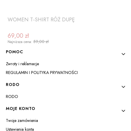
WOMEN T-SHIRT RÓŻ DUPĘ
69,00 zł
Cena promocyjna
59,00 zł
Najniższa cena:
Linki w stopce
POMOC
Zwroty i reklamacje
REGULAMIN I POLITYKA PRYWATNOŚCI
RODO
RODO
ZOBACZ PRODUKT
MOJE KONTO
Twoje zamówienia
Ustawienia konta