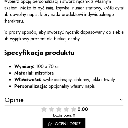
Wybierz opcję personalizacji i stwórz ręcznik z własnym
tekstem. Może to być imię, ksywka, numer startowy, krótki cytat
lub dowolny napis, który nada produktowi indywidualnego
charakteru.
To prosty sposób, aby stworzyć ręcznik dopasowany do siebie
lub wyjątkowy prezent dla bliskiej osoby.
Specyfikacja produktu
Wymiary:
100 x 70 cm
Materiał:
mikrofibra
Właściwości:
szybkoschnący, chłonny, lekki i trwały
Personalizacja:
opcjonalny własny napis
Opinie
0.00
Liczba ocen: 0
OCEŃ I OPISZ