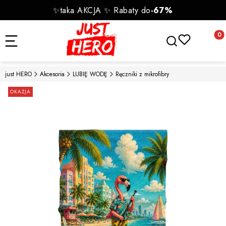
✨taka AKCJA ✨ Rabaty do
-67%
Otwórz wyszukiwa
Produk
just HERO
Akcesoria
LUBIĘ WODĘ
Ręczniki z mikrofibry
Etykiety
OKAZJA