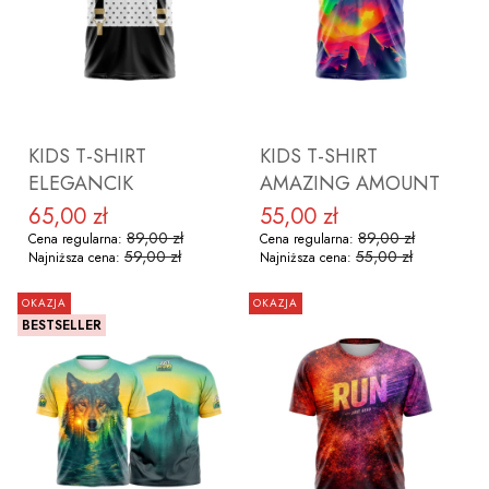
ZOBACZ PRODUKT
ZOBACZ PRODUKT
KIDS T-SHIRT
KIDS T-SHIRT
ELEGANCIK
AMAZING AMOUNT
65,00 zł
55,00 zł
Cena promocyjna
Cena promocyjna
89,00 zł
89,00 zł
Cena regularna:
Cena regularna:
59,00 zł
55,00 zł
Najniższa cena:
Najniższa cena:
OKAZJA
OKAZJA
BESTSELLER
ZOBACZ PRODUKT
ZOBACZ PRODUKT