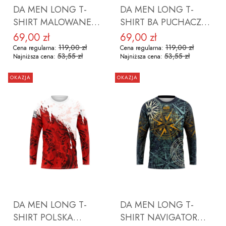
DA MEN LONG T-
DA MEN LONG T-
SHIRT MALOWANE
SHIRT BA PUCHACZ
GÓRY ROZMIAR M
ROZMIAR L
69,00 zł
69,00 zł
Cena promocyjna
Cena promocyjna
119,00 zł
119,00 zł
Cena regularna:
Cena regularna:
53,55 zł
53,55 zł
Najniższa cena:
Najniższa cena:
OKAZJA
OKAZJA
DO KOSZYKA
DO KOSZYKA
DA MEN LONG T-
DA MEN LONG T-
SHIRT POLSKA
SHIRT NAVIGATOR