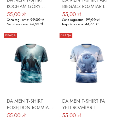
DA MEN T-SHIRT
DA MEN T-SHIRT ART
KOCHAM GÓRY
BIEGACZ ROZMIAR L
(BIAŁA) ROZMIAR L
55,00 zł
55,00 zł
Cena promocyjna
Cena promocyjna
99,00 zł
99,00 zł
Cena regularna:
Cena regularna:
44,55 zł
44,55 zł
Najniższa cena:
Najniższa cena:
OKAZJA
OKAZJA
DO KOSZYKA
DO KOSZYKA
DA MEN T-SHIRT
DA MEN T-SHIRT FA
POSEJDON ROZMIAR
YETI ROZMIAR L
M
55,00 zł
55,00 zł
Cena promocyjna
Cena promocyjna