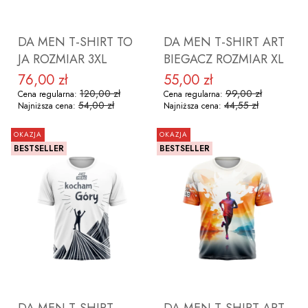
DA MEN T-SHIRT TO
DA MEN T-SHIRT ART
JA ROZMIAR 3XL
BIEGACZ ROZMIAR XL
76,00 zł
55,00 zł
Cena promocyjna
Cena promocyjna
120,00 zł
99,00 zł
Cena regularna:
Cena regularna:
54,00 zł
44,55 zł
Najniższa cena:
Najniższa cena:
OKAZJA
OKAZJA
BESTSELLER
BESTSELLER
DO KOSZYKA
DO KOSZYKA