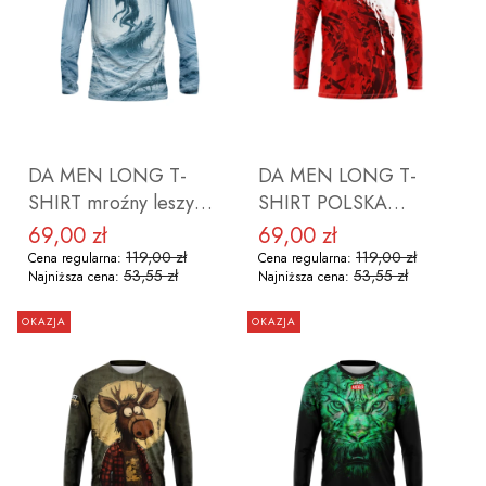
DO KOSZYKA
DO KOSZYKA
DA MEN LONG T-
DA MEN LONG T-
SHIRT mroźny leszy
SHIRT POLSKA
ROZMIAR S
ROZMIAR S
69,00 zł
69,00 zł
Cena promocyjna
Cena promocyjna
119,00 zł
119,00 zł
Cena regularna:
Cena regularna:
53,55 zł
53,55 zł
Najniższa cena:
Najniższa cena:
OKAZJA
OKAZJA