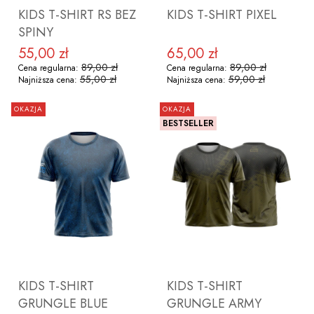
KIDS T-SHIRT RS BEZ
KIDS T-SHIRT PIXEL
SPINY
55,00 zł
65,00 zł
Cena promocyjna
Cena promocyjna
89,00 zł
89,00 zł
Cena regularna:
Cena regularna:
55,00 zł
59,00 zł
Najniższa cena:
Najniższa cena:
OKAZJA
OKAZJA
BESTSELLER
ZOBACZ PRODUKT
ZOBACZ PRODUKT
KIDS T-SHIRT
KIDS T-SHIRT
GRUNGLE BLUE
GRUNGLE ARMY