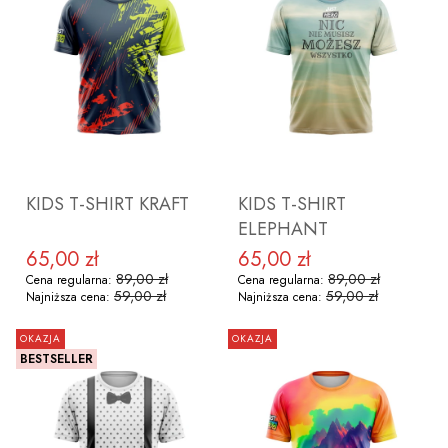
ZOBACZ PRODUKT
ZOBACZ PRODUKT
KIDS T-SHIRT KRAFT
KIDS T-SHIRT
ELEPHANT
65,00 zł
65,00 zł
Cena promocyjna
Cena promocyjna
89,00 zł
89,00 zł
Cena regularna:
Cena regularna:
59,00 zł
59,00 zł
Najniższa cena:
Najniższa cena:
OKAZJA
OKAZJA
BESTSELLER