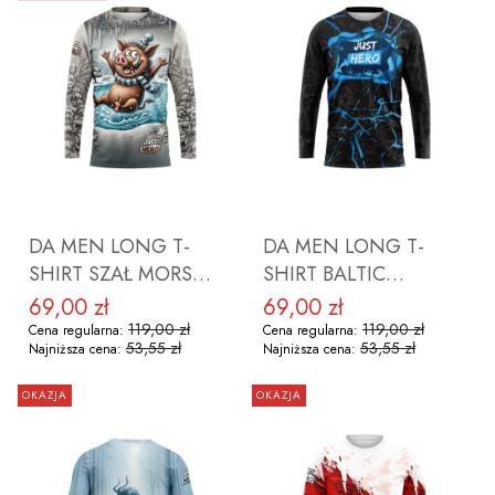
DO KOSZYKA
DO KOSZYKA
DA MEN LONG T-
DA MEN LONG T-
SHIRT SZAŁ MORS
SHIRT BALTIC
DZIK ROZMIAR M
ROZMIAR M
69,00 zł
69,00 zł
Cena promocyjna
Cena promocyjna
119,00 zł
119,00 zł
Cena regularna:
Cena regularna:
53,55 zł
53,55 zł
Najniższa cena:
Najniższa cena:
OKAZJA
OKAZJA