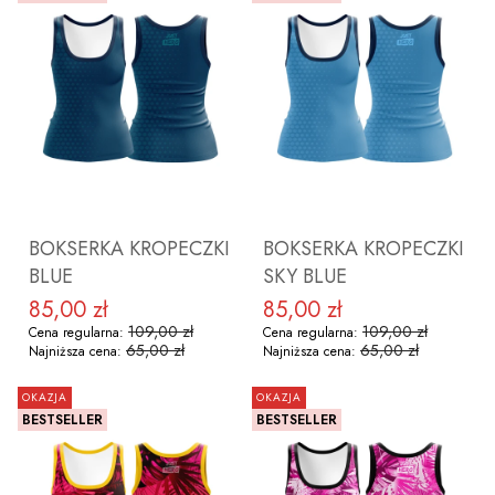
ZOBACZ PRODUKT
ZOBACZ PRODUKT
BOKSERKA KROPECZKI
BOKSERKA KROPECZKI
BLUE
SKY BLUE
85,00 zł
85,00 zł
Cena promocyjna
Cena promocyjna
109,00 zł
109,00 zł
Cena regularna:
Cena regularna:
65,00 zł
65,00 zł
Najniższa cena:
Najniższa cena:
OKAZJA
OKAZJA
BESTSELLER
BESTSELLER