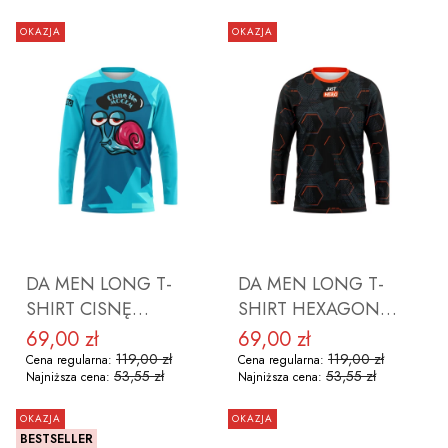
OKAZJA
OKAZJA
DO KOSZYKA
DO KOSZYKA
DA MEN LONG T-
DA MEN LONG T-
SHIRT CISNĘ
SHIRT HEXAGON
ROZMIAR M
ROZMIAR M
69,00 zł
69,00 zł
Cena promocyjna
Cena promocyjna
119,00 zł
119,00 zł
Cena regularna:
Cena regularna:
53,55 zł
53,55 zł
Najniższa cena:
Najniższa cena:
OKAZJA
OKAZJA
BESTSELLER