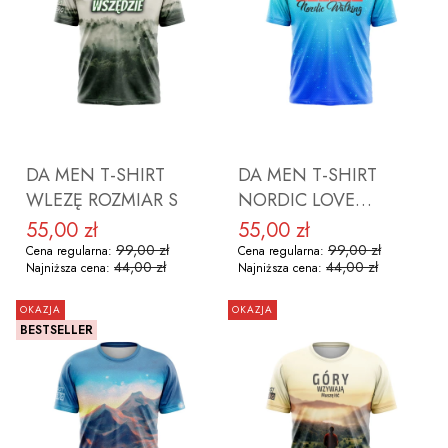
DO KOSZYKA
DO KOSZYKA
DA MEN T-SHIRT
DA MEN T-SHIRT
WLEZĘ ROZMIAR S
NORDIC LOVE
ROZMIAR S
55,00 zł
55,00 zł
Cena promocyjna
Cena promocyjna
99,00 zł
99,00 zł
Cena regularna:
Cena regularna:
44,00 zł
44,00 zł
Najniższa cena:
Najniższa cena:
OKAZJA
OKAZJA
BESTSELLER