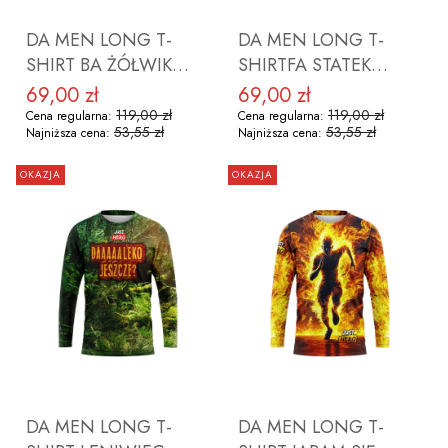
DA MEN LONG T-
DA MEN LONG T-
SHIRT BA ŻÓŁWIK
SHIRTFA STATEK
CISNĘ ROZMIAR S
ROZMIAR S
69,00 zł
69,00 zł
Cena promocyjna
Cena promocyjna
119,00 zł
119,00 zł
Cena regularna:
Cena regularna:
53,55 zł
53,55 zł
Najniższa cena:
Najniższa cena:
OKAZJA
OKAZJA
DO KOSZYKA
DO KOSZYKA
DA MEN LONG T-
DA MEN LONG T-