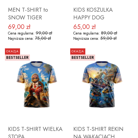
MEN T-SHIRT to
KIDS KOSZULKA
SNOW TIGER
HAPPY DOG
69,00 zł
65,00 zł
Cena promocyjna
Cena promocyjna
99,00 zł
89,00 zł
Cena regularna:
Cena regularna:
75,00 zł
59,00 zł
Najniższa cena:
Najniższa cena:
OKAZJA
OKAZJA
BESTSELLER
BESTSELLER
ZOBACZ PRODUKT
ZOBACZ PRODUKT
KIDS T-SHIRT WIELKA
KIDS T-SHIRT REKIN
STOPA
NA WAKACJACH