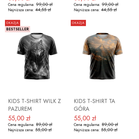
99,00 zł
99,00 zł
Cena regularna:
Cena regularna:
44,55 zł
44,55 zł
Najniższa cena:
Najniższa cena:
OKAZJA
OKAZJA
BESTSELLER
DO KOSZYKA
DO KOSZYKA
KIDS T-SHIRT WILK Z
KIDS T-SHIRT TA
PAZUREM
GÓRA
55,00 zł
55,00 zł
Cena promocyjna
Cena promocyjna
89,00 zł
89,00 zł
Cena regularna:
Cena regularna:
55,00 zł
55,00 zł
Najniższa cena:
Najniższa cena: