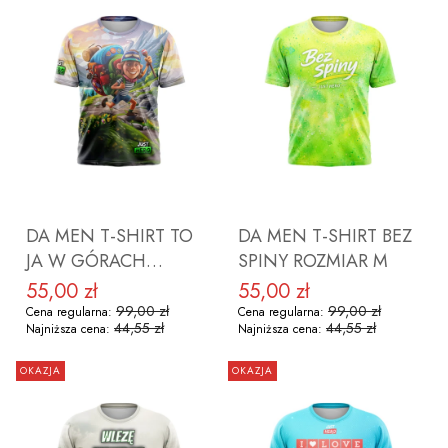
ZOBACZ PRODUKT
DO KOSZYKA
DA MEN T-SHIRT TO
DA MEN T-SHIRT BEZ
JA W GÓRACH
SPINY ROZMIAR M
ROZMIAR M
55,00 zł
55,00 zł
Cena promocyjna
Cena promocyjna
99,00 zł
99,00 zł
Cena regularna:
Cena regularna:
44,55 zł
44,55 zł
Najniższa cena:
Najniższa cena:
OKAZJA
OKAZJA