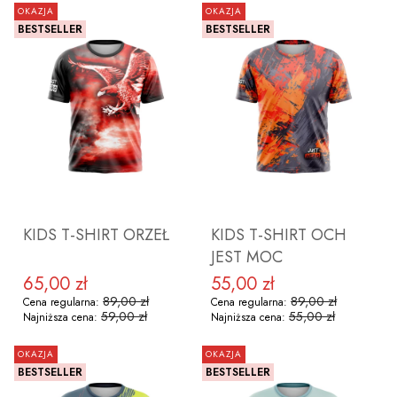
OKAZJA
OKAZJA
BESTSELLER
BESTSELLER
ZOBACZ PRODUKT
ZOBACZ PRODUKT
KIDS T-SHIRT ORZEŁ
KIDS T-SHIRT OCH
JEST MOC
65,00 zł
55,00 zł
Cena promocyjna
Cena promocyjna
89,00 zł
89,00 zł
Cena regularna:
Cena regularna:
59,00 zł
55,00 zł
Najniższa cena:
Najniższa cena:
OKAZJA
OKAZJA
BESTSELLER
BESTSELLER