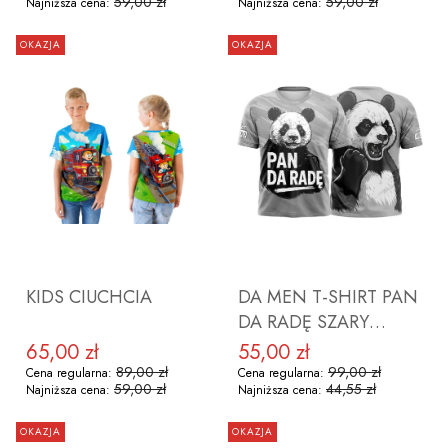
59,00 zł
59,00 zł
Najniższa cena:
Najniższa cena:
OKAZJA
OKAZJA
ZOBACZ PRODUKT
ZOBACZ PRODUKT
KIDS CIUCHCIA
DA MEN T-SHIRT PAN
DA RADĘ SZARY
ROZMIAR M
65,00 zł
55,00 zł
Cena promocyjna
Cena promocyjna
89,00 zł
99,00 zł
Cena regularna:
Cena regularna:
59,00 zł
44,55 zł
Najniższa cena:
Najniższa cena:
OKAZJA
OKAZJA