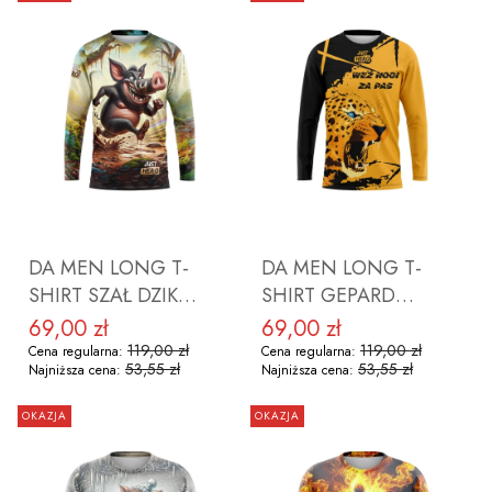
DO KOSZYKA
DO KOSZYKA
DA MEN LONG T-
DA MEN LONG T-
SHIRT SZAŁ DZIK
SHIRT GEPARD
ROZMIAR 2XL
ROZMIAR 3XL
69,00 zł
69,00 zł
Cena promocyjna
Cena promocyjna
119,00 zł
119,00 zł
Cena regularna:
Cena regularna:
53,55 zł
53,55 zł
Najniższa cena:
Najniższa cena:
OKAZJA
OKAZJA