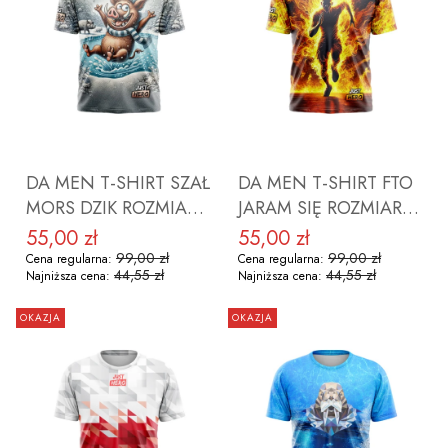
DO KOSZYKA
DO KOSZYKA
DA MEN T-SHIRT SZAŁ
DA MEN T-SHIRT FTO
MORS DZIK ROZMIAR
JARAM SIĘ ROZMIAR
2XL
2XL
55,00 zł
55,00 zł
Cena promocyjna
Cena promocyjna
99,00 zł
99,00 zł
Cena regularna:
Cena regularna:
44,55 zł
44,55 zł
Najniższa cena:
Najniższa cena:
OKAZJA
OKAZJA