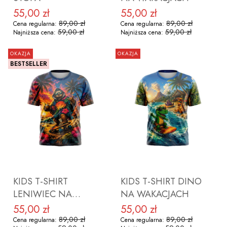
55,00 zł
55,00 zł
Cena promocyjna
Cena promocyjna
89,00 zł
89,00 zł
Cena regularna:
Cena regularna:
59,00 zł
59,00 zł
Najniższa cena:
Najniższa cena:
OKAZJA
OKAZJA
BESTSELLER
ZOBACZ PRODUKT
ZOBACZ PRODUKT
KIDS T-SHIRT
KIDS T-SHIRT DINO
LENIWIEC NA
NA WAKACJACH
WAKACJACH
55,00 zł
55,00 zł
Cena promocyjna
Cena promocyjna
89,00 zł
89,00 zł
Cena regularna:
Cena regularna: