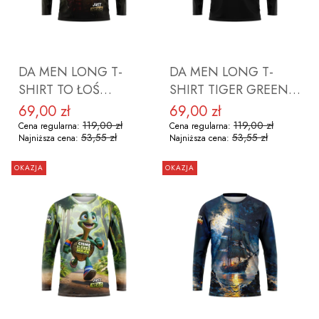
DO KOSZYKA
DO KOSZYKA
DA MEN LONG T-
DA MEN LONG T-
SHIRT TO ŁOŚ
SHIRT TIGER GREEN
ROZMIAR S
ROZMIAR S
69,00 zł
69,00 zł
Cena promocyjna
Cena promocyjna
119,00 zł
119,00 zł
Cena regularna:
Cena regularna:
53,55 zł
53,55 zł
Najniższa cena:
Najniższa cena:
OKAZJA
OKAZJA
DO KOSZYKA
DO KOSZYKA