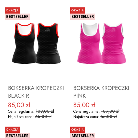
OKAZJA
OKAZJA
BESTSELLER
BESTSELLER
ZOBACZ PRODUKT
ZOBACZ PRODUKT
BOKSERKA KROPECZKI
BOKSERKA KROPECZKI
BLACK R
PINK
85,00 zł
85,00 zł
Cena promocyjna
Cena promocyjna
109,00 zł
109,00 zł
Cena regularna:
Cena regularna:
65,00 zł
65,00 zł
Najniższa cena:
Najniższa cena:
OKAZJA
OKAZJA
BESTSELLER
BESTSELLER