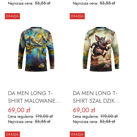
53,55 zł
53,55 zł
Najniższa cena:
Najniższa cena:
OKAZJA
OKAZJA
DO KOSZYKA
DO KOSZYKA
DA MEN LONG T-
DA MEN LONG T-
SHIRT MALOWANE
SHIRT SZAŁ DZIK
GÓRY ROZMIAR 2XL
ROZMIAR XL
69,00 zł
69,00 zł
Cena promocyjna
Cena promocyjna
119,00 zł
119,00 zł
Cena regularna:
Cena regularna:
53,55 zł
53,55 zł
Najniższa cena:
Najniższa cena:
OKAZJA
OKAZJA