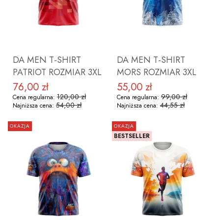
DO KOSZYKA
DO KOSZYKA
DA MEN T-SHIRT
DA MEN T-SHIRT
PATRIOT ROZMIAR 3XL
MORS ROZMIAR 3XL
76,00 zł
55,00 zł
Cena promocyjna
Cena promocyjna
120,00 zł
99,00 zł
Cena regularna:
Cena regularna:
54,00 zł
44,55 zł
Najniższa cena:
Najniższa cena:
OKAZJA
OKAZJA
BESTSELLER
DO KOSZYKA
DO KOSZYKA