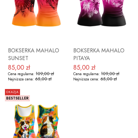
ZOBACZ PRODUKT
ZOBACZ PRODUKT
BOKSERKA MAHALO
BOKSERKA MAHALO
SUNSET
PITAYA
85,00 zł
85,00 zł
Cena promocyjna
Cena promocyjna
109,00 zł
109,00 zł
Cena regularna:
Cena regularna:
65,00 zł
65,00 zł
Najniższa cena:
Najniższa cena:
OKAZJA
BESTSELLER