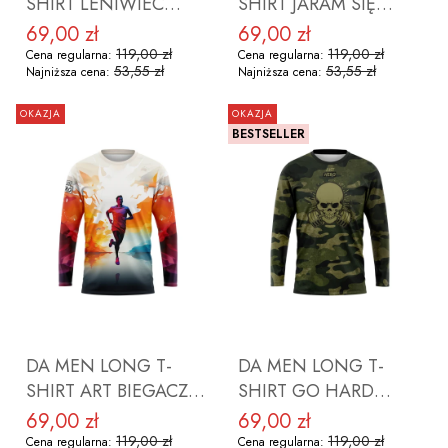
SHIRT LENIWIEC
SHIRT JARAM SIĘ
ROZMIAR XL
ROZMIAR XL
69,00 zł
69,00 zł
Cena promocyjna
Cena promocyjna
119,00 zł
119,00 zł
Cena regularna:
Cena regularna:
53,55 zł
53,55 zł
Najniższa cena:
Najniższa cena:
OKAZJA
OKAZJA
BESTSELLER
DO KOSZYKA
DO KOSZYKA
DA MEN LONG T-
DA MEN LONG T-
SHIRT ART BIEGACZ
SHIRT GO HARD
ROZMIAR XL
ROZMIAR XL
69,00 zł
69,00 zł
Cena promocyjna
Cena promocyjna
119,00 zł
119,00 zł
Cena regularna:
Cena regularna: