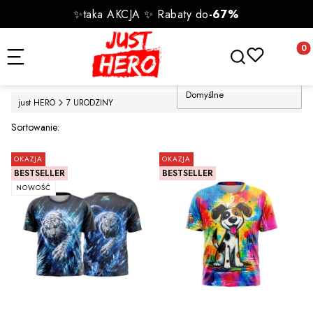
✨taka AKCJA ✨ Rabaty do
-67%
Otwórz wyszukiwa
Produk
Domyślne
just HERO
7 URODZINY
Lista produktów
Sortowanie:
OKAZJA
OKAZJA
BESTSELLER
BESTSELLER
NOWOŚĆ