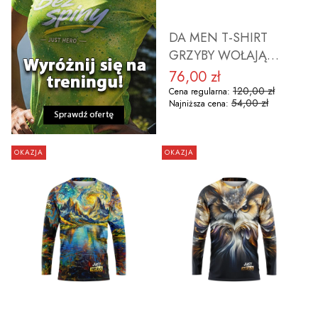
DA MEN T-SHIRT
GRZYBY WOŁAJĄ
ROZMIAR 3XL
76,00 zł
Cena promocyjna
120,00 zł
Cena regularna:
54,00 zł
Najniższa cena:
OKAZJA
OKAZJA
DO KOSZYKA