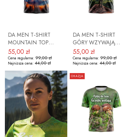
DO KOSZYKA
DO KOSZYKA
DA MEN T-SHIRT
DA MEN T-SHIRT
MOUNTAIN TOP
GÓRY WZYWAJĄ
ROZMIAR S
ROZMIAR S
55,00 zł
55,00 zł
Cena promocyjna
Cena promocyjna
99,00 zł
99,00 zł
Cena regularna:
Cena regularna:
44,00 zł
44,00 zł
Najniższa cena:
Najniższa cena:
OKAZJA
DO KOSZYKA
DO KOSZYKA