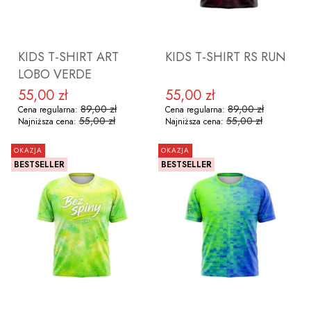
KIDS T-SHIRT ART
KIDS T-SHIRT RS RUN
LOBO VERDE
55,00 zł
55,00 zł
Cena promocyjna
Cena promocyjna
89,00 zł
89,00 zł
Cena regularna:
Cena regularna:
55,00 zł
55,00 zł
Najniższa cena:
Najniższa cena:
OKAZJA
OKAZJA
BESTSELLER
BESTSELLER
ZOBACZ PRODUKT
ZOBACZ PRODUKT