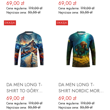
ROZMIAR M
ROZMIAR M
69,00 zł
69,00 zł
Cena promocyjna
Cena promocyjna
119,00 zł
119,00 zł
Cena regularna:
Cena regularna:
53,55 zł
53,55 zł
Najniższa cena:
Najniższa cena:
OKAZJA
OKAZJA
DO KOSZYKA
DO KOSZYKA
DA MEN LONG T-
DA MEN LONG T-
SHIRT TO GÓRY
SHIRT NORDIC MORS
ROZMIAR M
ROZMIAR L
69,00 zł
69,00 zł
Cena promocyjna
Cena promocyjna
119,00 zł
119,00 zł
Cena regularna:
Cena regularna:
53,55 zł
53,55 zł
Najniższa cena:
Najniższa cena: